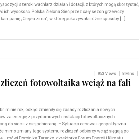
yspozycji szeroki wachlarz działań i dotacji, z których mogą skorzystać
yć ich wysokość. Polska Zielona Sieć przez cały sezon grzewczy
 kampanię „Ciepła zima”, w której pokazywała różne sposoby […]
953 Views
8 Mins
liczeń fotowoltaika wciąż na fali
br. minie rok, odkąd zmieniły się zasady rozliczania nowych
w za energię z przydomowych instalacji fotowoltaicznych
ą do sieci i z niej pobieraną. – Sytuacja cenowa i geopolityczna
że mimo zmiany tego systemu rozliczeń odbiorcy wciąż sięgają po
kę – mówi Dominika Taranko, dyrektorka Forum Energii i Klimatu