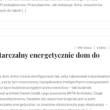
Przedsiębiorców i Pracodawców. Jak wskazuje, firmy i inwestorów
ych do takich […]
990 Views
6 Mins
tarczalny energetycznie dom do
i
y dom, który można skonfigurować tak, żeby odpowiadał indywidualny
 a przy tym nowoczesny, naszpikowany inteligentnymi rozwiązaniami
cy się w budżecie przyjętym przez inwestora – taki budynek
ał architekt Daniel Cieślik i jego pracownia ANTA Architekci. Dzięki
towoltaicznemu, fasadzie lub carportowi budynek jest w pełni
czalny energetycznie, co znacznie obniża koszty jego eksploatacji. –