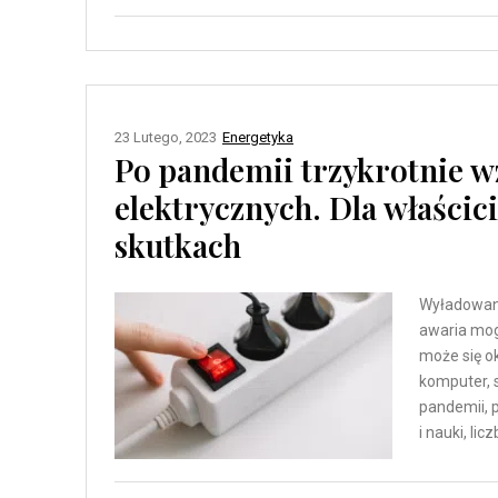
23 Lutego, 2023
Energetyka
Po pandemii trzykrotnie wz
elektrycznych. Dla właścic
skutkach
Wyładowani
awaria mog
może się o
komputer, 
pandemii, p
i nauki, li