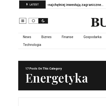
 serce Polski – gdzie najchętniej inwestują zagraniczne…
Jak
LATEST
Skip to content
News
Biznes
Finanse
Gospodarka
Technologia
17 Posts On This Category
Energetyka