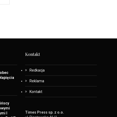
Kontakt
Redkacja
Wobec
Napięcia
Reklama
Kontakt
ińscy
Nowymi
Times Press sp. z o.o.
ymi I