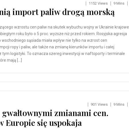
1152 Views
9 Mins
nią import paliw drogą morską
ącego wzrostu cen paliw na skutek wybuchu wojny w Ukrainie krajowe
biegłym roku było o 5 proc. wyższe niż przed rokiem. Rosyjska agresja
 wschodniego sąsiada miała wpływ nie tylko na wzrost cen
pcji ropy i paliw, ale także na zmianę kierunków importu i całej
 tym logistyki. To oznacza szereg inwestycji w naftoporty i terminale
óre mają […]
901 Views
9 Mins
ed gwałtownymi zmianami cen.
w Europie się uspokaja