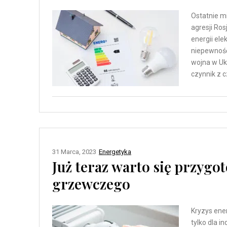
Ostatnie m
agresji Ros
energii ele
niepewność
wojna w Ukr
czynnik z 
31 Marca, 2023
Energetyka
Już teraz warto się przygo
grzewczego
Kryzys ene
tylko dla i