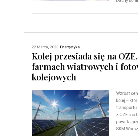
Dachy solar
22 Marca, 2023
Energetyka
Kolej przesiada się na OZ
farmach wiatrowych i foto
kolejowych
Wzrost cen 
kolej – któ
transportu
z OZE ma b
powstający
SKM Warsza