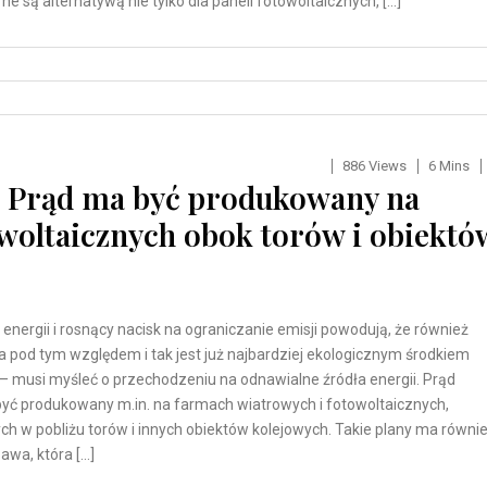
ne są alternatywą nie tylko dla paneli fotowoltaicznych, […]
886 Views
6 Mins
E. Prąd ma być produkowany na
woltaicznych obok torów i obiektó
energii i rosnący nacisk na ograniczanie emisji powodują, że również
ra pod tym względem i tak jest już najbardziej ekologicznym środkiem
 – musi myśleć o przechodzeniu na odnawialne źródła energii. Prąd
yć produkowany m.in. na farmach wiatrowych i fotowoltaicznych,
ch w pobliżu torów i innych obiektów kolejowych. Takie plany ma równi
wa, która […]