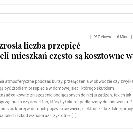
937 Views
6 Mins
rosła liczba przepięć
ieli mieszkań często są kosztowne w
a atmosferyczne podczas burzy, przełączenia w obwodzie czy zwykł
ą być źródłem przepięcia w domowej sieci, którego skutkiem
kazać całkowite zniszczenie podłączonych do niej urządzeń, takich jak
sprzęt audio czy smartfon, który był akurat podłączony do ładowania. P
odczas której w domach pojawiło się więcej elektroniki do zdalnej pracy
czba takich szkód wzrosła aż trzykrotnie […]