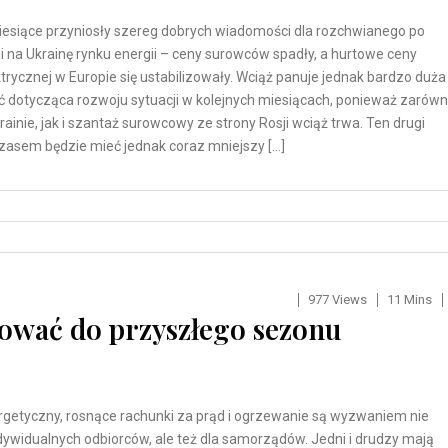
iesiące przyniosły szereg dobrych wiadomości dla rozchwianego po
ji na Ukrainę rynku energii – ceny surowców spadły, a hurtowe ceny
ktrycznej w Europie się ustabilizowały. Wciąż panuje jednak bardzo duża
 dotycząca rozwoju sytuacji w kolejnych miesiącach, ponieważ zarów
ainie, jak i szantaż surowcowy ze strony Rosji wciąż trwa. Ten drugi
czasem będzie mieć jednak coraz mniejszy […]
977 Views
11 Mins
tować do przyszłego sezonu
rgetyczny, rosnące rachunki za prąd i ogrzewanie są wyzwaniem nie
ndywidualnych odbiorców, ale też dla samorządów. Jedni i drudzy mają