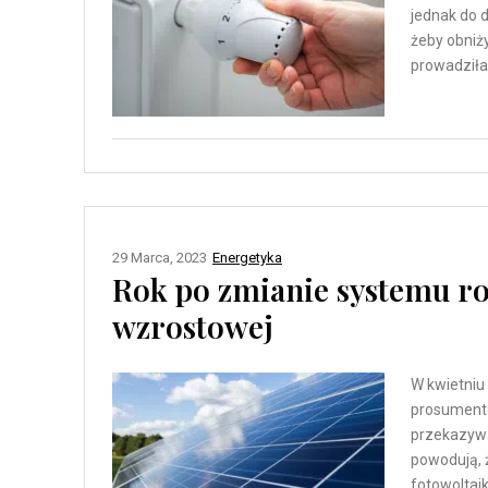
jednak do d
żeby obniż
prowadziła
29 Marca, 2023
Energetyka
Rok po zmianie systemu roz
wzrostowej
W kwietniu 
prosumentó
przekazywan
powodują, 
fotowoltai