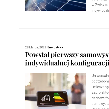
w Związku 
indywidualn
28 Marca, 2023
Energetyka
Powstał pierwszy samowys
indywidualnej konfiguracj
Uniwersaln
potrzebom,
i mieszczą
zaprojektow
dachowi fo
samowystar