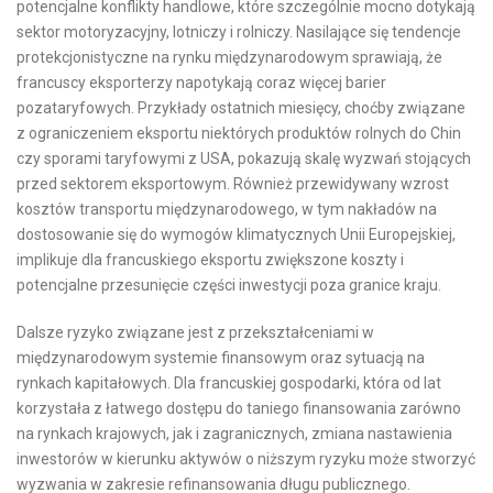
potencjalne konflikty handlowe, które szczególnie mocno dotykają
sektor motoryzacyjny, lotniczy i rolniczy. Nasilające się tendencje
protekcjonistyczne na rynku międzynarodowym sprawiają, że
francuscy eksporterzy napotykają coraz więcej barier
pozataryfowych. Przykłady ostatnich miesięcy, choćby związane
z ograniczeniem eksportu niektórych produktów rolnych do Chin
czy sporami taryfowymi z USA, pokazują skalę wyzwań stojących
przed sektorem eksportowym. Również przewidywany wzrost
kosztów transportu międzynarodowego, w tym nakładów na
dostosowanie się do wymogów klimatycznych Unii Europejskiej,
implikuje dla francuskiego eksportu zwiększone koszty i
potencjalne przesunięcie części inwestycji poza granice kraju.
Dalsze ryzyko związane jest z przekształceniami w
międzynarodowym systemie finansowym oraz sytuacją na
rynkach kapitałowych. Dla francuskiej gospodarki, która od lat
korzystała z łatwego dostępu do taniego finansowania zarówno
na rynkach krajowych, jak i zagranicznych, zmiana nastawienia
inwestorów w kierunku aktywów o niższym ryzyku może stworzyć
wyzwania w zakresie refinansowania długu publicznego.