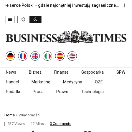
e Polski – gdzie najchętniej inwestują zagraniczne…
Jak dob
Skip to content
News
Biznes
Finanse
Gospodarka
GPW
Handel
Marketing
Medycyna
OZE
Podatki
Praca
Prawo
Technologia
Home
>
Wiadomości
537 Views
12 Mins
0 Comments