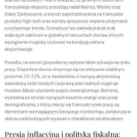
francuskiego eksportu pozostają nadal Niemcy, Włochy oraz
Stany Zjednoczone, a wzrost zapotrzebowania na francuskie
produkty high-tech oraz wyroby spożywcze wspiera utrzymanie
pozytywnego trendu. Scenariusz ten zakłada jednak brak
większych zakłóceń w globalnych łańcuchach dostaw, których
wystąpienie mogłoby rzutować na kondycję sektora
eksportowego.
Ponadto, na wzrost gospodarczy wpływa także sytuacja na rynku
pracy. Stopa bezrobocia utrzymuje się na relatywnie stabilnym
poziomie 7,0-7,2%, co w zestawieniu z rosnącą aktywnością
zawodową osób młodych i poprawą płac realnych sugeruje
możliwe dalsze ożywienie popytu wewnętrznego. Niemniej,
wyzwania po stronie rosnących kosztów energii oraz presji
demograficznej, z którą mierzy się francuski rynek pracy, są
elementami wymagającymi bieżącego monitoringu, zwłaszcza w
obliczu nadchodzących wyzwań o charakterze strukturalnym.
Presja inflacyjna i polityka fiskalna: