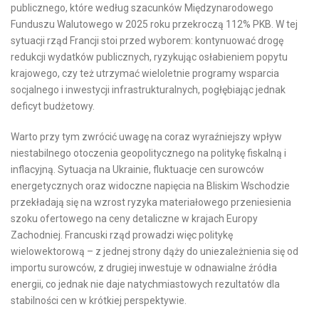
publicznego, które według szacunków Międzynarodowego
Funduszu Walutowego w 2025 roku przekroczą 112% PKB. W tej
sytuacji rząd Francji stoi przed wyborem: kontynuować drogę
redukcji wydatków publicznych, ryzykując osłabieniem popytu
krajowego, czy też utrzymać wieloletnie programy wsparcia
socjalnego i inwestycji infrastrukturalnych, pogłębiając jednak
deficyt budżetowy.
Warto przy tym zwrócić uwagę na coraz wyraźniejszy wpływ
niestabilnego otoczenia geopolitycznego na politykę fiskalną i
inflacyjną. Sytuacja na Ukrainie, fluktuacje cen surowców
energetycznych oraz widoczne napięcia na Bliskim Wschodzie
przekładają się na wzrost ryzyka materiałowego przeniesienia
szoku ofertowego na ceny detaliczne w krajach Europy
Zachodniej. Francuski rząd prowadzi więc politykę
wielowektorową – z jednej strony dąży do uniezależnienia się od
importu surowców, z drugiej inwestuje w odnawialne źródła
energii, co jednak nie daje natychmiastowych rezultatów dla
stabilności cen w krótkiej perspektywie.