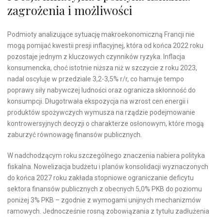
zagrożenia i możliwości
Podmioty analizujące sytuację makroekonomiczną Francji nie
mogą pomijać kwestii presji inflacyjnej, która od końca 2022 roku
pozostaje jednym z kluczowych czynników ryzyka. Inflacja
konsumencka, choć istotnie niższa niż w szczycie z roku 2023,
nadal oscyluje w przedziale 3,2-3,5% r/r, co hamuje tempo
poprawy siły nabywczej ludności oraz ogranicza skłonność do
konsumpcji. Długotrwała ekspozycja na wzrost cen energii i
produktów spożywczych wymusza na rządzie podejmowanie
kontrowersyjnych decyzji o charakterze osłonowym, które mogą
zaburzyć równowagę finansów publicznych.
W nadchodzącym roku szczególnego znaczenia nabiera polityka
fiskalna. Nowelizacja budżetu i planów konsolidacji wyznaczonych
do końca 2027 roku zakłada stopniowe ograniczanie deficytu
sektora finansów publicznych z obecnych 5,0% PKB do poziomu
poniżej 3% PKB – zgodnie z wymogami unijnych mechanizmów
ramowych. Jednocześnie rosną zobowiązania z tytułu zadłużenia