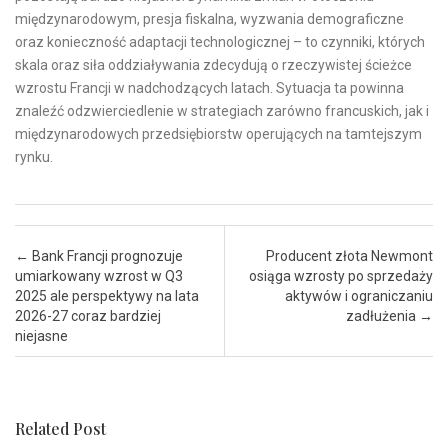
międzynarodowym, presja fiskalna, wyzwania demograficzne
oraz konieczność adaptacji technologicznej – to czynniki, których
skala oraz siła oddziaływania zdecydują o rzeczywistej ścieżce
wzrostu Francji w nadchodzących latach. Sytuacja ta powinna
znaleźć odzwierciedlenie w strategiach zarówno francuskich, jak i
międzynarodowych przedsiębiorstw operujących na tamtejszym
rynku.
Post navigation
←
Bank Francji prognozuje
Producent złota Newmont
umiarkowany wzrost w Q3
osiąga wzrosty po sprzedaży
2025 ale perspektywy na lata
aktywów i ograniczaniu
2026-27 coraz bardziej
zadłużenia
→
niejasne
Related Post