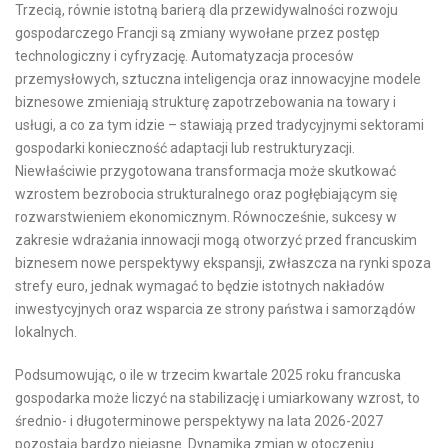
Trzecią, równie istotną barierą dla przewidywalności rozwoju
gospodarczego Francji są zmiany wywołane przez postęp
technologiczny i cyfryzację. Automatyzacja procesów
przemysłowych, sztuczna inteligencja oraz innowacyjne modele
biznesowe zmieniają strukturę zapotrzebowania na towary i
usługi, a co za tym idzie – stawiają przed tradycyjnymi sektorami
gospodarki konieczność adaptacji lub restrukturyzacji.
Niewłaściwie przygotowana transformacja może skutkować
wzrostem bezrobocia strukturalnego oraz pogłębiającym się
rozwarstwieniem ekonomicznym. Równocześnie, sukcesy w
zakresie wdrażania innowacji mogą otworzyć przed francuskim
biznesem nowe perspektywy ekspansji, zwłaszcza na rynki spoza
strefy euro, jednak wymagać to będzie istotnych nakładów
inwestycyjnych oraz wsparcia ze strony państwa i samorządów
lokalnych.
Podsumowując, o ile w trzecim kwartale 2025 roku francuska
gospodarka może liczyć na stabilizację i umiarkowany wzrost, to
średnio- i długoterminowe perspektywy na lata 2026-2027
pozostają bardzo niejasne. Dynamika zmian w otoczeniu