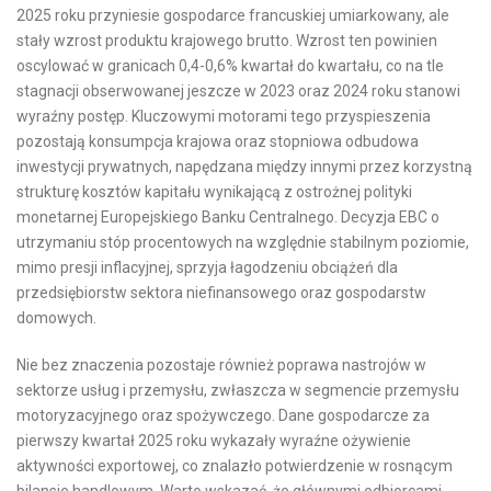
2025 roku przyniesie gospodarce francuskiej umiarkowany, ale
stały wzrost produktu krajowego brutto. Wzrost ten powinien
oscylować w granicach 0,4-0,6% kwartał do kwartału, co na tle
stagnacji obserwowanej jeszcze w 2023 oraz 2024 roku stanowi
wyraźny postęp. Kluczowymi motorami tego przyspieszenia
pozostają konsumpcja krajowa oraz stopniowa odbudowa
inwestycji prywatnych, napędzana między innymi przez korzystną
strukturę kosztów kapitału wynikającą z ostrożnej polityki
monetarnej Europejskiego Banku Centralnego. Decyzja EBC o
utrzymaniu stóp procentowych na względnie stabilnym poziomie,
mimo presji inflacyjnej, sprzyja łagodzeniu obciążeń dla
przedsiębiorstw sektora niefinansowego oraz gospodarstw
domowych.
Nie bez znaczenia pozostaje również poprawa nastrojów w
sektorze usług i przemysłu, zwłaszcza w segmencie przemysłu
motoryzacyjnego oraz spożywczego. Dane gospodarcze za
pierwszy kwartał 2025 roku wykazały wyraźne ożywienie
aktywności exportowej, co znalazło potwierdzenie w rosnącym
bilansie handlowym. Warto wskazać, że głównymi odbiorcami