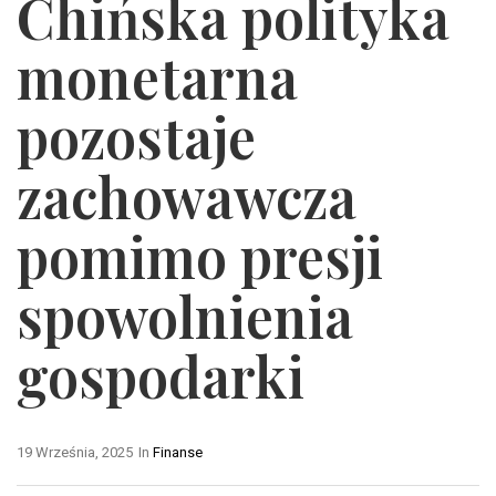
Chińska polityka
monetarna
pozostaje
zachowawcza
pomimo presji
spowolnienia
gospodarki
19 Września, 2025
In
Finanse