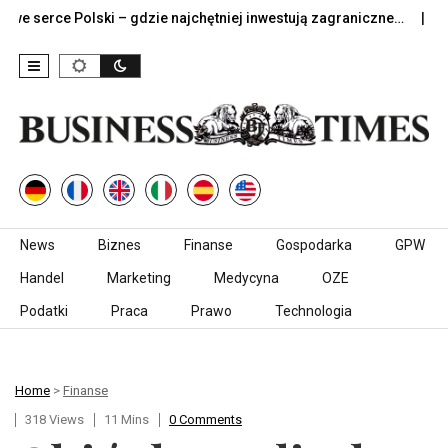
e Polski – gdzie najchętniej inwestują zagraniczne…
Jak dob
Skip to content
News
Biznes
Finanse
Gospodarka
GPW
Handel
Marketing
Medycyna
OZE
Podatki
Praca
Prawo
Technologia
Home
>
Finanse
318 Views
11 Mins
0 Comments