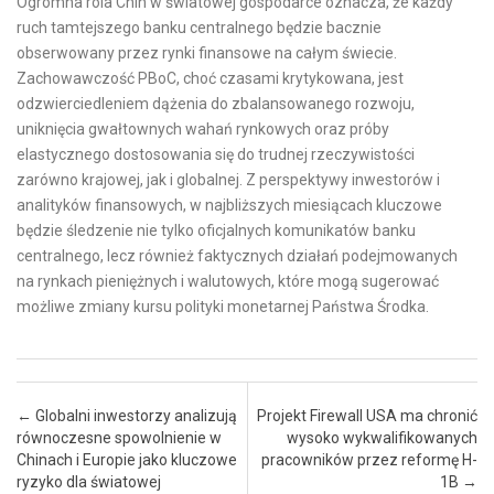
Ogromna rola Chin w światowej gospodarce oznacza, że każdy
ruch tamtejszego banku centralnego będzie bacznie
obserwowany przez rynki finansowe na całym świecie.
Zachowawczość PBoC, choć czasami krytykowana, jest
odzwierciedleniem dążenia do zbalansowanego rozwoju,
uniknięcia gwałtownych wahań rynkowych oraz próby
elastycznego dostosowania się do trudnej rzeczywistości
zarówno krajowej, jak i globalnej. Z perspektywy inwestorów i
analityków finansowych, w najbliższych miesiącach kluczowe
będzie śledzenie nie tylko oficjalnych komunikatów banku
centralnego, lecz również faktycznych działań podejmowanych
na rynkach pieniężnych i walutowych, które mogą sugerować
możliwe zmiany kursu polityki monetarnej Państwa Środka.
Post navigation
←
Globalni inwestorzy analizują
Projekt Firewall USA ma chronić
równoczesne spowolnienie w
wysoko wykwalifikowanych
Chinach i Europie jako kluczowe
pracowników przez reformę H-
ryzyko dla światowej
1B
→