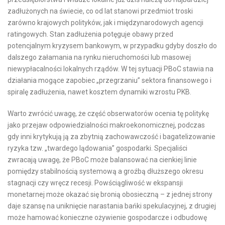
zadłużonych na świecie, co od lat stanowi przedmiot troski
zarówno krajowych polityków, jak i międzynarodowych agencji
ratingowych. Stan zadłużenia potęguje obawy przed
potencjalnym kryzysem bankowym, w przypadku gdyby doszło do
dalszego załamania na rynku nieruchomości lub masowej
niewypłacalności lokalnych rządów. W tej sytuacji PBoC stawia na
działania mogące zapobiec „przegrzaniu” sektora finansowego i
spiralę zadłużenia, nawet kosztem dynamiki wzrostu PKB.
Warto zwrócić uwagę, że część obserwatorów ocenia tę politykę
jako przejaw odpowiedzialności makroekonomicznej, podczas
gdy inni krytykują ją za zbytnią zachowawczość i bagatelizowanie
ryzyka tzw. „twardego lądowania” gospodarki. Specjaliści
zwracają uwagę, że PBoC może balansować na cienkiej linie
pomiędzy stabilnością systemową a groźbą dłuższego okresu
stagnacji czy wręcz recesji. Powściągliwość w ekspansji
monetarnej może okazać się bronią obosieczną – z jednej strony
daje szansę na uniknięcie narastania bańki spekulacyjnej, z drugiej
może hamować konieczne ożywienie gospodarcze i odbudowę