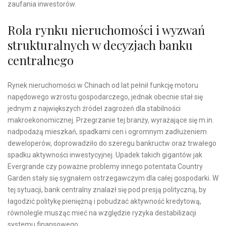
zaufania inwestorów.
Rola rynku nieruchomości i wyzwań
strukturalnych w decyzjach banku
centralnego
Rynek nieruchomości w Chinach od lat pełnił funkcję motoru
napędowego wzrostu gospodarczego, jednak obecnie stał się
jednym z największych źródeł zagrożeń dla stabilności
makroekonomicznej. Przegrzanie tej branży, wyrażające się m.in.
nadpodażą mieszkań, spadkami cen i ogromnym zadłużeniem
deweloperów, doprowadziło do szeregu bankructw oraz trwałego
spadku aktywności inwestycyjnej. Upadek takich gigantów jak
Evergrande czy poważne problemy innego potentata Country
Garden stały się sygnałem ostrzegawczym dla całej gospodarki. W
tej sytuacji, bank centralny znalazł się pod presją polityczną, by
łagodzić politykę pieniężną i pobudzać aktywność kredytową,
równolegle musząc mieć na względzie ryzyka destabilizacji
systemu finansowego.