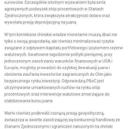
surowców. Szczególnie istotnym wyzwaniem była seria
agresywnych podwyżek stóp procentowych w Stanach
Zjednoczonych, która zwiększyła atrakcyjność dolara oraz
wywołała presję deprecjacyjną na juana.
W tym kontekście chińskie władze monetarne muszą dbać nie
tylko o swoją gospodarkę, ale również minimalizować ryzyka
związane z odpływem kapitału portfelowego i poziomem rezerw
walutowych. Gwałtowne łagodzenie polityki pieniężnej, przy
jednoczesnym zaostrzaniu warunków finansowych w USA i
Europie, mogłoby prowadzić do szybkiej dewaluacji juana i
obniżenia zaufania inwestorów zagranicznych do Chin jako
bezpiecznego rynku inwestycji. Odpowiedzią PBoC jest
utrzymywanie umiarkowanych ruchów na rynku stóp
procentowych oraz interwencje walutowe zmierzające do
stabilizowania kursu juana.
Warto również podkreślić rosnącą presję geopolityczną,
zwłaszcza w świetle zaostrzającej się konkurencji handlowej ze
Stanami Zjednoczonymi i ograniczeń nałożonych na chiński