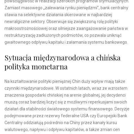
powściągliwość w realizacji szerokich programów stymulacyjnych.
Zamiast masowego „zalewania rynku pieniędzmi”, bank centralny
stawia na selektywne działania skierowane w najbardziej
newralgiczne sektory. Obserwuje się zwiększoną rolę polityki
makroostrożnościowej oraz silniejsze zaangażowanie państwa w
restrukturyzację zadłużonych podmiotów, co pozwala uniknąć
gwałtownego odpływu kapitału i załamania systemu bankowego.
Sytuacja międzynarodowa a chińska
polityka monetarna
Na kształtowanie polityki pieniężnej Chin duży wpływ mają także
czynniki międzynarodowe. W ostatnich latach, wraz ze wzrostem
znaczenia gospodarki chińskiej na arenie globalnej, jej decydenci
muszą coraz bardziej liczyć się z możliwymi reperkusjami swoich
działań dla stabilności światowego systemu finansowego. Decyzje
podejmowane przez rezerwy federalne USA czy Europejski Bank
Centralny oddziałują pośrednio na Chiny przez kanały kursu
walutowego, napływu i odpływu kapitałów, a także zmian cen