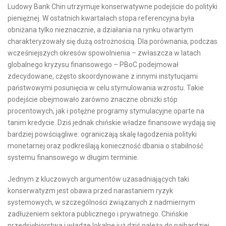
Ludowy Bank Chin utrzymuje konserwatywne podejście do polityki
pieniężnej. W ostatnich kwartałach stopa referencyjna była
obniżana tylko nieznacznie, a działania na rynku otwartym
charakteryzowały się dużą ostrożnością. Dla porównania, podczas
wcześniejszych okresów spowolnienia – zwłaszcza w latach
globalnego kryzysu finansowego – PBoC podejmował
zdecydowane, często skoordynowane z innymi instytucjami
państwowymi posunięcia w celu stymulowania wzrostu. Takie
podejście obejmowało zarówno znaczne obniżki stóp
procentowych, jak i potężne programy stymulacyjne oparte na
tanim kredycie. Dziś jednak chińskie władze finansowe wydają się
bardziej powściągliwe: ograniczają skalę łagodzenia polityki
monetarnej oraz podkreślają konieczność dbania o stabilność
systemu finansowego w długim terminie.
Jednym z kluczowych argumentów uzasadniających taki
konserwatyzm jest obawa przed narastaniem ryzyk
systemowych, w szczególności związanych z nadmiernym
zadłużeniem sektora publicznego i prywatnego. Chińskie
przedsiębiorstwa i władze lokalne już dziś należą do najbardziej