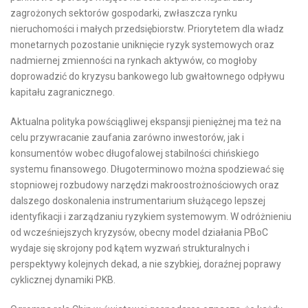
zagrożonych sektorów gospodarki, zwłaszcza rynku
nieruchomości i małych przedsiębiorstw. Priorytetem dla władz
monetarnych pozostanie uniknięcie ryzyk systemowych oraz
nadmiernej zmienności na rynkach aktywów, co mogłoby
doprowadzić do kryzysu bankowego lub gwałtownego odpływu
kapitału zagranicznego.
Aktualna polityka powściągliwej ekspansji pieniężnej ma też na
celu przywracanie zaufania zarówno inwestorów, jak i
konsumentów wobec długofalowej stabilności chińskiego
systemu finansowego. Długoterminowo można spodziewać się
stopniowej rozbudowy narzędzi makroostrożnościowych oraz
dalszego doskonalenia instrumentarium służącego lepszej
identyfikacji i zarządzaniu ryzykiem systemowym. W odróżnieniu
od wcześniejszych kryzysów, obecny model działania PBoC
wydaje się skrojony pod kątem wyzwań strukturalnych i
perspektywy kolejnych dekad, a nie szybkiej, doraźnej poprawy
cyklicznej dynamiki PKB.