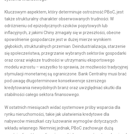
Kluczowym aspektem, który determinuje ostrożność PBoC, jest
także strukturalny charakter obserwowanych trudności. W
odróżnieniu od epizodycznych szoków popytowych lub
inflacyjnych, z jakimi Chiny zmagały się w przeszłości, obecne
spowolnienie gospodarcze jest w dużej mierze wynikiem
głębokich, strukturalnych przemian. Deindustrializacja, starzenie
się społeczeństwa, przegrzanie wybranych sektorów gospodarki
oraz coraz większe trudności w utrzymaniu eksportowego
modelu wzrostu – wszystko to sprawia, że możliwości tradycyjnej
stymulacji monetarnej są ograniczone. Bank Centralny musi brać
pod uwagę długoterminowe konsekwencje szerszego
kredytowania niewydolnych branż oraz uwzględniać skutki dla
stabilności całego sektora finansowego.
W ostatnich miesiącach widać systemowe próby wsparcia dla
rynku nieruchomości, takie jak ułatwienia kredytowe dla
nabywców mieszkań czy luzowanie wymogów dotyczących
wkładu własnego. Niemniej jednak, PBoC zachowuje dużą