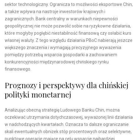
sektor technologiczny. Ogranicza to możliwości eksportowe Chin,
a także wpływa na nastroje inwestorów krajowych i
zagranicznych. Bank centralny w warunkach niepewności
geopolitycznej nie może pozwolić sobie na ryzykowne działania,
które mogłyby pogłębić niestabilność finansową czy osłabić kurs
własnej waluty. Z tego względu działania PBoC nabierają jeszcze
większego znaczenia i wymagają precyzyjnego wyważenia
pomiędzy potrzebą wsparcia gospodarki a zachowaniem
konkurencyjności międzynarodowej chińskiego rynku
finansowego.
Prognozy i perspektywy dla chińskiej
polityki monetarnej
Analizując obecną strategię Ludowego Banku Chin, można
oczekiwać utrzymania dotychczasowej, wyważonej linii działania
w nadchodzących kwartałach. Oznacza to dalsze ograniczanie
skali ewentualnych obniżek stóp procentowych oraz selektywne,
punktowe operacje mające na celu wsparcie najbardziej