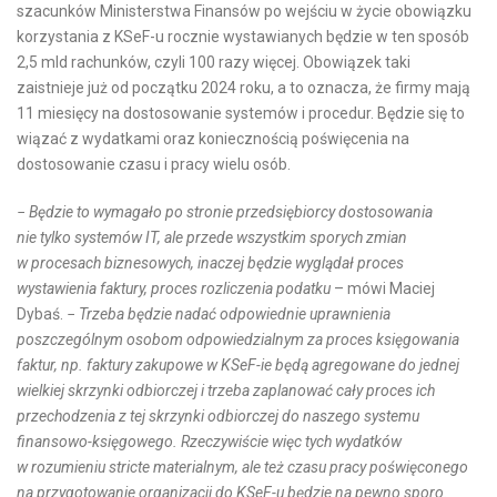
szacunków Ministerstwa Finansów po wejściu w życie obowiązku
korzystania z KSeF-u rocznie wystawianych będzie w ten sposób
2,5 mld rachunków, czyli 100 razy więcej. Obowiązek taki
zaistnieje już od początku 2024 roku, a to oznacza, że firmy mają
11 miesięcy na dostosowanie systemów i procedur. Będzie się to
wiązać z wydatkami oraz koniecznością poświęcenia na
dostosowanie czasu i pracy wielu osób.
−
Będzie to wymagało po stronie przedsiębiorcy dostosowania
nie tylko systemów IT, ale przede wszystkim sporych zmian
w procesach biznesowych, inaczej będzie wyglądał proces
wystawienia faktury, proces rozliczenia podatku
– mówi Maciej
Dybaś. −
Trzeba będzie nadać odpowiednie uprawnienia
poszczególnym osobom odpowiedzialnym za proces księgowania
faktur, np. faktury zakupowe w KSeF-ie będą agregowane do jednej
wielkiej skrzynki odbiorczej i trzeba zaplanować cały proces ich
przechodzenia z tej skrzynki odbiorczej do naszego systemu
finansowo-księgowego. Rzeczywiście więc tych wydatków
w rozumieniu stricte materialnym, ale też czasu pracy poświęconego
na przygotowanie organizacji do KSeF-u będzie na pewno sporo.