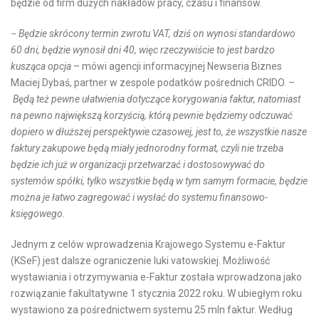
będzie od firm dużych nakładów pracy, czasu i finansów.
−
Będzie skrócony termin zwrotu VAT, dziś on wynosi standardowo
60 dni, będzie wynosił dni 40, więc rzeczywiście to jest bardzo
kusząca opcja
– mówi agencji informacyjnej Newseria Biznes
Maciej Dybaś, partner w zespole podatków pośrednich CRIDO. –
Będą też pewne ułatwienia dotyczące korygowania faktur, natomiast
na pewno największą korzyścią, którą pewnie będziemy odczuwać
dopiero w dłuższej perspektywie czasowej, jest to, że
wszystkie
nasze
faktury zakupowe będą miały jednorodny format, czyli nie trzeba
będzie ich już w organizacji przetwarzać i dostosowywać do
systemów spółki, tylko wszystkie będą w tym samym formacie, będzie
można je łatwo zagregować i wysłać do systemu finansowo-
księgowego.
Jednym z celów wprowadzenia Krajowego Systemu e-Faktur
(KSeF) jest dalsze ograniczenie luki vatowskiej. Możliwość
wystawiania i otrzymywania e-Faktur została wprowadzona jako
rozwiązanie fakultatywne 1 stycznia 2022 roku. W ubiegłym roku
wystawiono za pośrednictwem systemu 25 mln faktur. Według