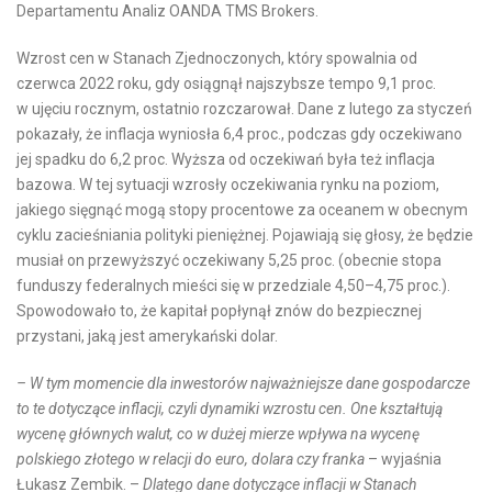
Departamentu Analiz OANDA TMS Brokers.
Wzrost cen w Stanach Zjednoczonych, który spowalnia od
czerwca 2022 roku, gdy osiągnął najszybsze tempo 9,1 proc.
w ujęciu rocznym, ostatnio rozczarował. Dane z lutego za styczeń
pokazały, że inflacja wyniosła 6,4 proc., podczas gdy oczekiwano
jej spadku do 6,2 proc. Wyższa od oczekiwań była też inflacja
bazowa. W tej sytuacji wzrosły oczekiwania rynku na poziom,
jakiego sięgnąć mogą stopy procentowe za oceanem w obecnym
cyklu zacieśniania polityki pieniężnej. Pojawiają się głosy, że będzie
musiał on przewyższyć oczekiwany 5,25 proc. (obecnie stopa
funduszy federalnych mieści się w przedziale 4,50–4,75 proc.).
Spowodowało to, że kapitał popłynął znów do bezpiecznej
przystani, jaką jest amerykański dolar.
– W tym momencie dla inwestorów najważniejsze dane gospodarcze
to te dotyczące inflacji, czyli dynamiki wzrostu cen. One kształtują
wycenę głównych walut, co w dużej mierze wpływa na wycenę
polskiego złotego w relacji do euro, dolara czy franka
– wyjaśnia
Łukasz Zembik. –
Dlatego dane dotyczące inflacji w Stanach