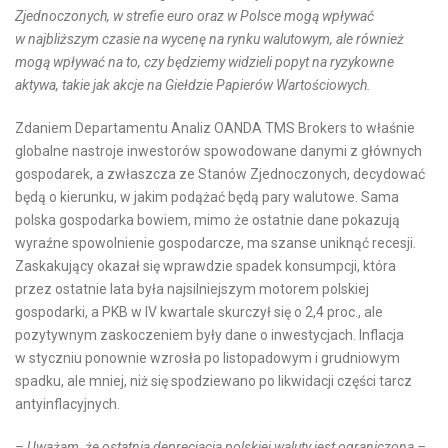
Zjednoczonych, w strefie euro oraz w Polsce mogą wpływać
w najbliższym czasie na wycenę na rynku walutowym, ale również
mogą wpływać na to, czy będziemy widzieli popyt na ryzykowne
aktywa, takie jak akcje na Giełdzie Papierów Wartościowych.
Zdaniem Departamentu Analiz OANDA TMS Brokers to właśnie
globalne nastroje inwestorów spowodowane danymi z głównych
gospodarek, a zwłaszcza ze Stanów Zjednoczonych, decydować
będą o kierunku, w jakim podążać będą pary walutowe. Sama
polska gospodarka bowiem, mimo że ostatnie dane pokazują
wyraźne spowolnienie gospodarcze, ma szanse uniknąć recesji.
Zaskakujący okazał się wprawdzie spadek konsumpcji, która
przez ostatnie lata była najsilniejszym motorem polskiej
gospodarki, a PKB w IV kwartale skurczył się o 2,4 proc., ale
pozytywnym zaskoczeniem były dane o inwestycjach. Inflacja
w styczniu ponownie wzrosła po listopadowym i grudniowym
spadku, ale mniej, niż się spodziewano po likwidacji części tarcz
antyinflacyjnych.
– Uważam, że ostatnia deprecjacja polskiej waluty jest ograniczona –