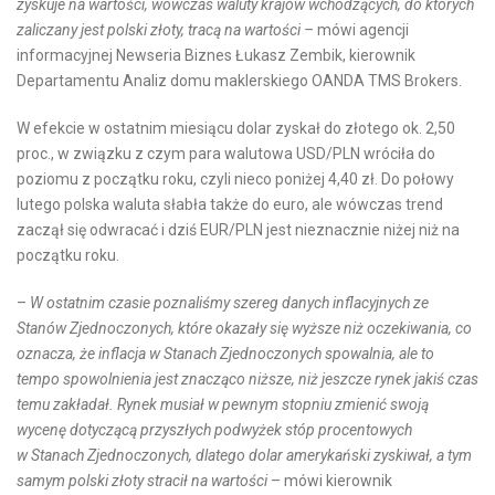
zyskuje na wartości, wówczas waluty krajów wchodzących, do których
zaliczany jest polski złoty, tracą na wartości –
mówi agencji
informacyjnej Newseria Biznes Łukasz Zembik, kierownik
Departamentu Analiz domu maklerskiego OANDA TMS Brokers.
W efekcie w ostatnim miesiącu dolar zyskał do złotego ok. 2,50
proc., w związku z czym para walutowa USD/PLN wróciła do
poziomu z początku roku, czyli nieco poniżej 4,40 zł. Do połowy
lutego polska waluta słabła także do euro, ale wówczas trend
zaczął się odwracać i dziś EUR/PLN jest nieznacznie niżej niż na
początku roku.
–
W ostatnim czasie poznaliśmy szereg danych inflacyjnych ze
Stanów Zjednoczonych, które okazały się wyższe niż oczekiwania, co
oznacza, że inflacja w Stanach Zjednoczonych spowalnia, ale to
tempo spowolnienia jest znacząco niższe, niż jeszcze rynek jakiś czas
temu zakładał. Rynek musiał w pewnym stopniu zmienić swoją
wycenę dotyczącą przyszłych podwyżek stóp procentowych
w Stanach Zjednoczonych, dlatego dolar amerykański zyskiwał, a tym
samym polski złoty stracił na wartości
– mówi kierownik