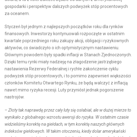
gospodarki i perspektyw dalszych podwyżek stóp procentowych
za oceanem.
Styczeń był jednym z najlepszych początków roku dla rynków
finansowych. Inwestorzy kontynuowali rozpoczęte w ostatnim
kwartale poprzedniego roku zakupy akcji, obligacji i ryzykownych
aktywów, co świadczyło o ich optymistycznym nastawieniu.
Głównym powodem były spadki inflacji w Stanach Zjednoczonych.
Dzięki temu rynki miały nadzieję na złagodzenie jastrzębiego
nastawienia Rezerwy Federalnej i rychłe zakończenie cyklu
podwyżek stóp procentowych, i to pomimo zapewnień większości
członków Komitetu Otwartego Rynku, że będą walczyć z inflacją
nawet mimo ryzyka recesji. Luty przyniósł jednak pogorszenie
nastrojów.
–
Złoty tak naprawdę przez cały luty się osłabiał, ale w dużej mierze to
wynikało z globalnego wzrostu awersji do ryzyka. W ostatnim czasie
widzieliśmy korektę na giełdach, w tym korektę naszych głównych
indeksów giełdowych. W takim otoczeniu, kiedy dolar amerykański