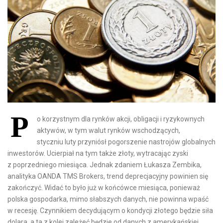
P
o korzystnym dla rynków akcji, obligacji i ryzykownych
aktywów, w tym walut rynków wschodzących,
styczniu luty przyniósł pogorszenie nastrojów globalnych
inwestorów. Ucierpiał na tym także złoty, wytracając zyski
z poprzedniego miesiąca. Jednak zdaniem Łukasza Zembika,
analityka OANDA TMS Brokers, trend deprecjacyjny powinien się
zakończyć. Widać to było już w końcówce miesiąca, ponieważ
polska gospodarka, mimo słabszych danych, nie powinna wpaść
w recesję. Czynnikiem decydującym o kondycji złotego będzie siła
dolara, a ta z kolei zależeć będzie od danych z amerykańskiej