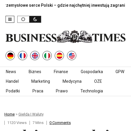
emysłowe serce Polski – gdzie najchętniej inwestują zagraniczne…
Skip to content
News
Biznes
Finanse
Gospodarka
GPW
Handel
Marketing
Medycyna
OZE
Podatki
Praca
Prawo
Technologia
Home
>
Giełda I Waluty
1120 Views
7 Mins
0 Comments