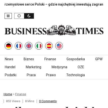
mysłowe serce Polski – gdzie najchętniej inwestują zagraniczne…
Skip to content
News
Biznes
Finanse
Gospodarka
GPW
Handel
Marketing
Medycyna
OZE
Podatki
Praca
Prawo
Technologia
Home
>
Finanse
853 Views
8 Mins
0 Comments