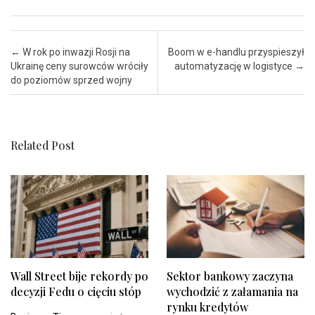
Post navigation
←
W rok po inwazji Rosji na
Boom w e-handlu przyspieszył
Ukrainę ceny surowców wróciły
automatyzację w logistyce
→
do poziomów sprzed wojny
Related Post
Wall Street bije rekordy po
Sektor bankowy zaczyna
decyzji Fedu o cięciu stóp
wychodzić z załamania na
rynku kredytów