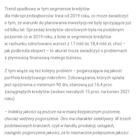
Trend spadkowy w tym segmencie kredytów
dla mikroprzedsiębiorców trwa od 2019 roku, co może świadczyć
o tym, że warunki do planowania inwestycji nie były sprzyjające już
od kilku lat. Sprzedaż kredytów obrotowych była na podobnym
poziomie co w 2019 roku, z kolei w segmencie kredytów
w rachunku odnotowano wzrost z 17 mld do 18,4 mld zł, choć –
jak podkreśla ekspert – to akurat może świadczyć o problemach
z płynnością finansową małego biznesu.
Z tym wiąże się też kolejny problem – pogarszająca się jakość
portfela kredytowego mikrofirm. Zobowiązania, których spłata
jest opóźniona o minimum 90 dni, stanowią już 16,4 proc.
zaciągniętych kredytów (wobec niecałych 15 proc. na koniec 2021
roku).
– Indeksy jakości są jeszcze na w miarę bezpiecznym poziomie,
chociaż widzimy pogorszenie. Ono ma charakter selektywny. W trzech
podstawowych branżach, czyli w handlu, produkcji, usługach,
nastąpiło pogorszenie jakości, za to nieznaczne polepszenie jakości