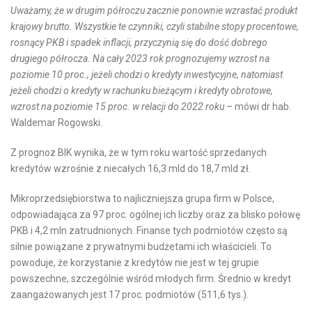
Uważamy, że w drugim półroczu zacznie ponownie wzrastać produkt
krajowy brutto. Wszystkie te czynniki, czyli stabilne stopy procentowe,
rosnący PKB i spadek inflacji, przyczynią się do dość dobrego
drugiego półrocza. Na cały 2023 rok prognozujemy wzrost na
poziomie 10 proc., jeżeli chodzi o kredyty inwestycyjne, natomiast
jeżeli chodzi o kredyty w rachunku bieżącym i kredyty obrotowe,
wzrost na poziomie 15 proc. w relacji do 2022 roku
– mówi dr hab.
Waldemar Rogowski.
Z prognoz BIK wynika, że w tym roku wartość sprzedanych
kredytów wzrośnie z niecałych 16,3 mld do 18,7 mld zł.
Mikroprzedsiębiorstwa to najliczniejsza grupa firm w Polsce,
odpowiadająca za 97 proc. ogólnej ich liczby oraz za blisko połowę
PKB i 4,2 mln zatrudnionych. Finanse tych podmiotów często są
silnie powiązane z prywatnymi budżetami ich właścicieli. To
powoduje, że korzystanie z kredytów nie jest w tej grupie
powszechne, szczególnie wśród młodych firm. Średnio w kredyt
zaangażowanych jest 17 proc. podmiotów (511,6 tys.).