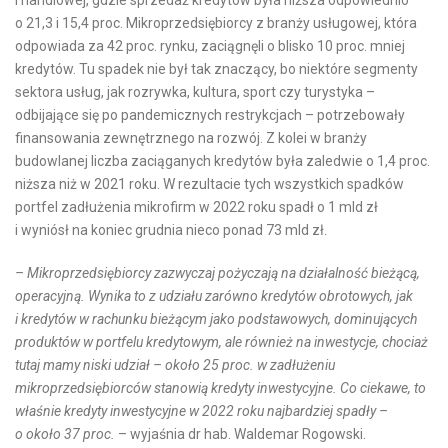
i handlowej, gdzie sprzedaż kredytów była niższa odpowiednio
o 21,3 i 15,4 proc. Mikroprzedsiębiorcy z branży usługowej, która
odpowiada za 42 proc. rynku, zaciągnęli o blisko 10 proc. mniej
kredytów. Tu spadek nie był tak znaczący, bo niektóre segmenty
sektora usług, jak rozrywka, kultura, sport czy turystyka –
odbijające się po pandemicznych restrykcjach – potrzebowały
finansowania zewnętrznego na rozwój. Z kolei w branży
budowlanej liczba zaciąganych kredytów była zaledwie o 1,4 proc.
niższa niż w 2021 roku. W rezultacie tych wszystkich spadków
portfel zadłużenia mikrofirm w 2022 roku spadł o 1 mld zł
i wyniósł na koniec grudnia nieco ponad 73 mld zł.
– Mikroprzedsiębiorcy zazwyczaj pożyczają na działalność bieżącą,
operacyjną. Wynika to z udziału zarówno kredytów obrotowych, jak
i kredytów w rachunku bieżącym jako podstawowych, dominujących
produktów w portfelu kredytowym, ale również na inwestycje, chociaż
tutaj mamy niski udział – około 25 proc. w zadłużeniu
mikroprzedsiębiorców stanowią kredyty inwestycyjne. Co ciekawe, to
właśnie kredyty inwestycyjne w 2022 roku najbardziej spadły –
o około 37 proc.
– wyjaśnia dr hab. Waldemar Rogowski.