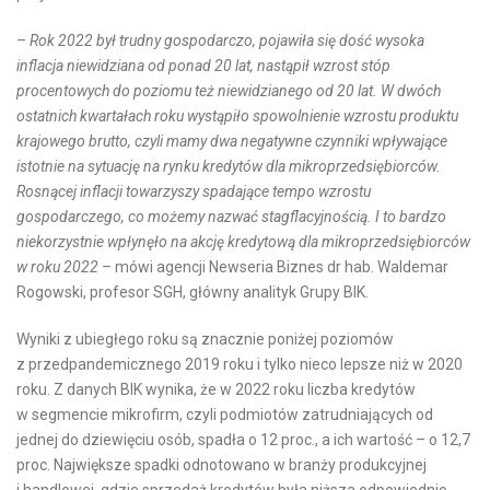
– Rok 2022 był trudny gospodarczo, pojawiła się dość wysoka
inflacja niewidziana od ponad 20 lat, nastąpił wzrost stóp
procentowych do poziomu też niewidzianego od 20 lat. W dwóch
ostatnich kwartałach roku wystąpiło spowolnienie wzrostu produktu
krajowego brutto, czyli mamy dwa negatywne czynniki wpływające
istotnie na sytuację na rynku kredytów dla mikroprzedsiębiorców.
Rosnącej inflacji towarzyszy spadające tempo wzrostu
gospodarczego, co możemy nazwać stagflacyjnością. I to bardzo
niekorzystnie wpłynęło na akcję kredytową dla mikroprzedsiębiorców
w roku 2022 –
mówi agencji Newseria Biznes dr hab. Waldemar
Rogowski, profesor SGH, główny analityk Grupy BIK.
Wyniki z ubiegłego roku są znacznie poniżej poziomów
z przedpandemicznego 2019 roku i tylko nieco lepsze niż w 2020
roku. Z danych BIK wynika, że w 2022 roku liczba kredytów
w segmencie mikrofirm, czyli podmiotów zatrudniających od
jednej do dziewięciu osób, spadła o 12 proc., a ich wartość – o 12,7
proc. Największe spadki odnotowano w branży produkcyjnej