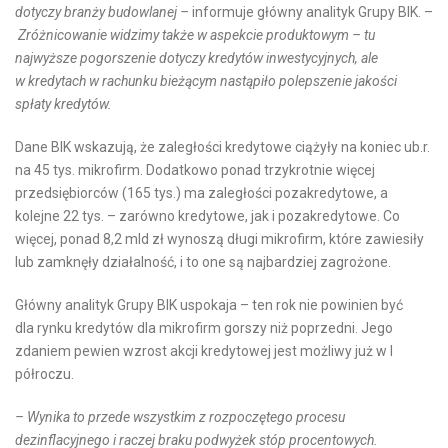
dotyczy branży budowlanej –
informuje główny analityk Grupy BIK. –
Zróżnicowanie widzimy także w aspekcie produktowym – tu
najwyższe pogorszenie dotyczy kredytów inwestycyjnych, ale
w kredytach w rachunku bieżącym nastąpiło polepszenie jakości
spłaty kredytów.
Dane BIK wskazują, że zaległości kredytowe ciążyły na koniec ub.r.
na 45 tys. mikrofirm. Dodatkowo ponad trzykrotnie więcej
przedsiębiorców (165 tys.) ma zaległości pozakredytowe, a
kolejne 22 tys. – zarówno kredytowe, jak i pozakredytowe. Co
więcej, ponad 8,2 mld zł wynoszą długi mikrofirm, które zawiesiły
lub zamknęły działalność, i to one są najbardziej zagrożone.
Główny analityk Grupy BIK uspokaja – ten rok nie powinien być
dla rynku kredytów dla mikrofirm gorszy niż poprzedni. Jego
zdaniem pewien wzrost akcji kredytowej jest możliwy już w I
półroczu.
– Wynika to przede wszystkim z rozpoczętego procesu
dezinflacyjnego i raczej braku podwyżek stóp procentowych.