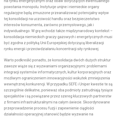
na rynku energetycznym oraz obaw dotyczących ewentualnego
powstania monopolu. Instytucje unijne i niemieckie organy
regulacyjne będą zmuszone przeanalizować potencjalny wpływ
tej konsolidacji na uczciwość handlu oraz bezpieczeństwo
interesów konsumenta, zarówno przemysłowego, jak i
indywidualnego. W grę wchodzi także międzynarodowy kontekst –
konsolidacja niemieckich graczy gazowych i energetycznych musi
być zgodna z polityką Unii Europejskiej dotyczącą liberalizacji
rynku energii i przeciwdziałaniu koncentracji siły rynkowej.
Warto podkreślić ponadto, że konsolidacja dwóch dużych struktur
zawsze wiąże się z wyzwaniami organizacyjnymi: problemami
integracji systemów informatycznych, kultur korporacyjnych oraz
możliwym ograniczeniem innowacyjności wskutek zmniejszenia
wewnętrznej konkurencji. W przypadku SEFE i Uniper kwestie te są
szczególnie delikatne, ponieważ oba podmioty zatrudniają tysiące
specjalistów i są powiązane przez szereg kluczowych partnerstw
z firmami infrastrukturalnymi na całym świecie. Skoordynowane
przeprowadzenie procesu fuzji i zapewnienie ciągłości
działalności operacyjnej stanowić będzie wyzwanie na