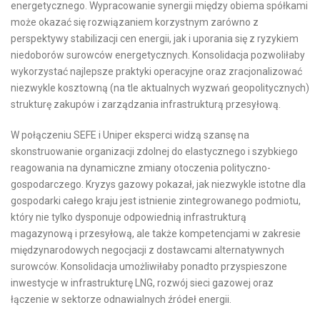
energetycznego. Wypracowanie synergii między obiema spółkami
może okazać się rozwiązaniem korzystnym zarówno z
perspektywy stabilizacji cen energii, jak i uporania się z ryzykiem
niedoborów surowców energetycznych. Konsolidacja pozwoliłaby
wykorzystać najlepsze praktyki operacyjne oraz zracjonalizować
niezwykle kosztowną (na tle aktualnych wyzwań geopolitycznych)
strukturę zakupów i zarządzania infrastrukturą przesyłową.
W połączeniu SEFE i Uniper eksperci widzą szansę na
skonstruowanie organizacji zdolnej do elastycznego i szybkiego
reagowania na dynamiczne zmiany otoczenia polityczno-
gospodarczego. Kryzys gazowy pokazał, jak niezwykle istotne dla
gospodarki całego kraju jest istnienie zintegrowanego podmiotu,
który nie tylko dysponuje odpowiednią infrastrukturą
magazynową i przesyłową, ale także kompetencjami w zakresie
międzynarodowych negocjacji z dostawcami alternatywnych
surowców. Konsolidacja umożliwiłaby ponadto przyspieszone
inwestycje w infrastrukturę LNG, rozwój sieci gazowej oraz
łączenie w sektorze odnawialnych źródeł energii.