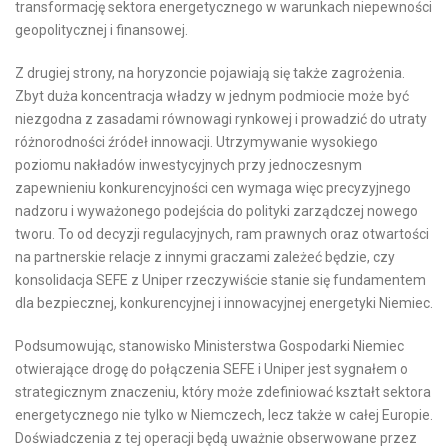
transformację sektora energetycznego w warunkach niepewności
geopolitycznej i finansowej.
Z drugiej strony, na horyzoncie pojawiają się także zagrożenia.
Zbyt duża koncentracja władzy w jednym podmiocie może być
niezgodna z zasadami równowagi rynkowej i prowadzić do utraty
różnorodności źródeł innowacji. Utrzymywanie wysokiego
poziomu nakładów inwestycyjnych przy jednoczesnym
zapewnieniu konkurencyjności cen wymaga więc precyzyjnego
nadzoru i wyważonego podejścia do polityki zarządczej nowego
tworu. To od decyzji regulacyjnych, ram prawnych oraz otwartości
na partnerskie relacje z innymi graczami zależeć będzie, czy
konsolidacja SEFE z Uniper rzeczywiście stanie się fundamentem
dla bezpiecznej, konkurencyjnej i innowacyjnej energetyki Niemiec.
Podsumowując, stanowisko Ministerstwa Gospodarki Niemiec
otwierające drogę do połączenia SEFE i Uniper jest sygnałem o
strategicznym znaczeniu, który może zdefiniować kształt sektora
energetycznego nie tylko w Niemczech, lecz także w całej Europie.
Doświadczenia z tej operacji będą uważnie obserwowane przez