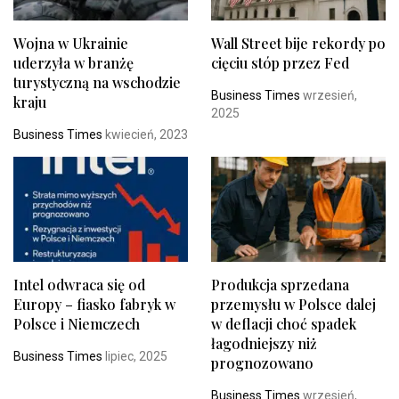
Wojna w Ukrainie
Wall Street bije rekordy po
uderzyła w branżę
cięciu stóp przez Fed
turystyczną na wschodzie
Business Times
wrzesień,
kraju
2025
Business Times
kwiecień, 2023
Intel odwraca się od
Produkcja sprzedana
Europy – fiasko fabryk w
przemysłu w Polsce dalej
Polsce i Niemczech
w deflacji choć spadek
łagodniejszy niż
Business Times
lipiec, 2025
prognozowano
Business Times
wrzesień,