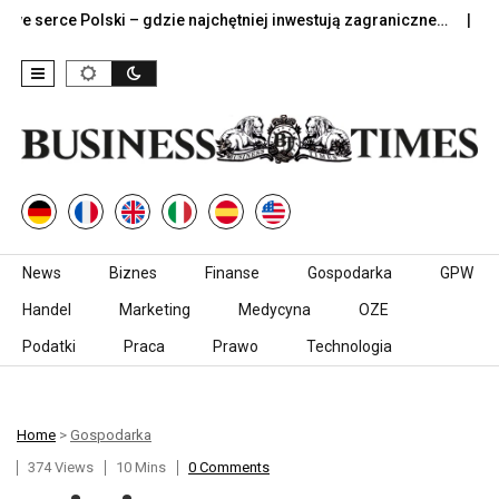
e Polski – gdzie najchętniej inwestują zagraniczne…
Jak dob
Skip to content
News
Biznes
Finanse
Gospodarka
GPW
Handel
Marketing
Medycyna
OZE
Podatki
Praca
Prawo
Technologia
Home
>
Gospodarka
374 Views
10 Mins
0 Comments