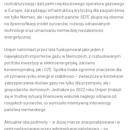
restrukturyzację i dziś pełni rolę kluczowego operatora gazowego
w Europie, zarządzając infrastrukturą krytyczną dla zaopatrzenia
nie tylko Niemiec, ale i sąsiednich państw. SEFE skupia się obecnie
na dywersyfikacji źródeł surowców, rozwoju odnawialnych
technologii oraz umacnianiu niemieckiej niezależności
energetycznej.
Uniper natomiast przez lata funkcjonował jako jeden z
największych importerów gazu w Niemczech, z rozbudowanym
portfolio inwestycji w elektroenergetykę, zarówno
konwencjonalną, jak i OZE. Spółka miała ogromne znaczenie dla
utrzymania rynku energii w stabilności – zwłaszcza w kontekście
zabezpieczania dostaw gazu nie tylko dla przemysłu, ale i
gospodarstw domowych. Jednakże po 2022 roku Uniper znalazł
się w trudnej sytuacji finansowej wskutek nagłego odcięcia od
rosyjskich surowców, co wymusiło intensywną interwencję
państwa niemieckiego.
Aktualnie oba podmioty – w dużej mierze znacjonalizowane i w
pełni nadzorowane przez administrację państwową – są