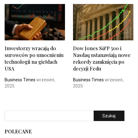
Inwestorzy wracają do
Dow Jones S&P 500 i
surowców po umocnieniu
Nasdaq ustanawiają nowe
technologii na giełdach
rekordy zamknięcia po
USA
decyzji Fedu
Business Times
wrzesień,
Business Times
wrzesień,
2025
2025
Szukaj
POLECANE