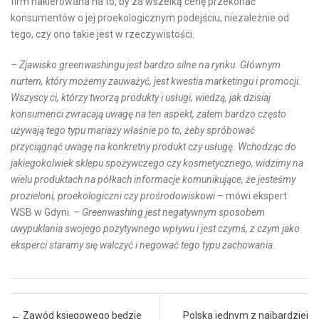
firm nakierowana na to, by za wszelką cenę przekonać
konsumentów o jej proekologicznym podejściu, niezależnie od
tego, czy ono takie jest w rzeczywistości.
– Zjawisko greenwashingu jest bardzo silne na rynku. Głównym
nurtem, który możemy zauważyć, jest kwestia marketingu i promocji.
Wszyscy ci, którzy tworzą produkty i usługi, wiedzą, jak dzisiaj
konsumenci zwracają uwagę na ten aspekt, zatem bardzo często
używają tego typu mariaży właśnie po to, żeby spróbować
przyciągnąć uwagę na konkretny produkt czy usługę.
Wchodząc do
jakiegokolwiek sklepu spożywczego czy kosmetycznego, widzimy na
wielu produktach na półkach informacje komunikujące, że jesteśmy
prozieloni, proekologiczni czy prośrodowiskowi
– mówi ekspert
WSB w Gdyni. –
Greenwashing jest negatywnym sposobem
uwypuklania swojego pozytywnego wpływu i jest czymś, z czym jako
eksperci staramy się walczyć i negować tego typu zachowania.
Post navigation
←
Zawód księgowego będzie
Polska jednym z najbardziej