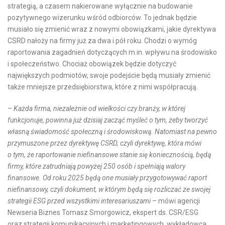
strategią, a czasem nakierowane wyłącznie na budowanie
pozytywnego wizerunku wśród odbiorców. To jednak będzie
musiało się zmienić wraz z nowymi obowiązkami, jakie dyrektywa
CSRD nałoży na firmy już za dwa i pół roku. Chodzi o wymóg
raportowania zagadnień dotyczących m.in. wpływu na środowisko
i społeczeństwo. Chociaż obowiązek będzie dotyczyć
największych podmiotów, swoje podejście będą musiały zmienić
także mniejsze przedsiębiorstwa, które z nimi współpracują.
–
Każda firma, niezależnie od wielkości czy branży, w której
funkcjonuje, powinna już dzisiaj zacząć myśleć o tym, żeby tworzyć
własną świadomość społeczną i środowiskową. Natomiast na pewno
przymuszone przez dyrektywę CSRD, czyli dyrektywę, która mówi
o tym, że raportowanie niefinansowe stanie się koniecznością, będą
firmy, które zatrudniają powyżej 250 osób i spełniają walory
finansowe. Od roku 2025 będą one musiały przygotowywać raport
niefinansowy, czyli dokument, w którym będą
się
rozliczać ze swojej
strategii ESG przed wszystkimi interesariuszami
– mówi agencji
Newseria Biznes Tomasz Smorgowicz, ekspert ds. CSR/ESG
oraz strategii komunikacyjnych i marketingowych, wykładowca