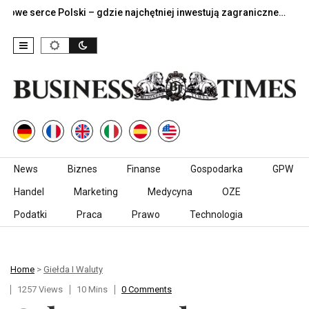
erce Polski – gdzie najchętniej inwestują zagraniczne…
Jak d
Skip to content
News
Biznes
Finanse
Gospodarka
GPW
Handel
Marketing
Medycyna
OZE
Podatki
Praca
Prawo
Technologia
Home
>
Giełda I Waluty
1257 Views
10 Mins
0 Comments