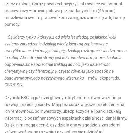
rzecz ekologii. Coraz powszechniejszy jest również wolontariat
pracowniczy – prawie połowa przebadanych firm (46 proc.)
umożliwiała swoim pracownikom zaangażowanie się w tę formę
pomocy.
–
Są liderzy rynku, którzy już od wielu lat wiedzą, że jakiekolwiek
systemy zarządzania działają wtedy, kiedy są zaplanowane
i weryfikowane. Oni mają strategię, działają roztropnie i wiedzą, po co
to robią. Ale z drugiej strony jest też mnóstwo firm, które działania
odpowiedzialne społecznie traktują ad hoc, jako działalność
charytatywną czy filantropijną, często również jako sposób na
budowanie swojego pozytywnego wizerunku –
mówi ekspert ds.
CSR/ESG.
Czynniki ESG są już dziś głównym kryterium zrównoważonego
rozwoju przedsiębiorstw. Mają też coraz większe przełożenie na
ich rentowność, bo inwestorzy, ubezpieczyciele i banki szukają
informacji o pozafinansowych aspektach działalności danej firmy.
Dzięki nim mogą ocenić, czy działa ona w zgodzie z zasadami
zrównoważonego rozwoju i czy opłaca się udzielić jej