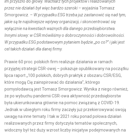
im przyszło do głowy. Wachlarz tych projektów i realizowanych
przez nie działań był więc bardzo szeroki –
wyjaśnia Tomasz
Smorgowicz. –
W przypadku ESG trzeba już zastanowić się nad tym,
jakie są te najsilniejsze wpływy organizacji, i skoncentrować się
wyłącznie na kwestiach ważnych dla danego przedsiębiorstwa.
Innymi słowy: w CSR mówiliśmy o dobroczynności i dobrowolności.
W przypadku ESG podstawowym pytaniem będzie „po co?” i jaki jest
cel takich działań dla danej firmy.
Prawie 60 proc. polskich firm realizuje działania w ramach
przyjętej strategii CSR-owej – pokazuje opublikowany na początku
lipca raport „100 polskich, dobrych praktyk z obszaru CSR/ESG,
które mogą Cię zainspirować do działania”, którego
pomysłodawcą jest Tomasz Smorgowicz. Wynika z niego również,
że po wybuchu pandemii CSR-owa aktywność przedsiębiorstw
była ukierunkowana głównie na pomoc związaną z COVID-19.
Jednak w ubiegłym roku firmy zaczęły już przekierowywać swoją
uwagę na inne tematy. I tak w 2021 roku ponad połowa działań
realizowanych przez firmy dotyczyła tematów społecznych,
widoczny był też duży wzrost liczby inicjatyw podejmowanych na