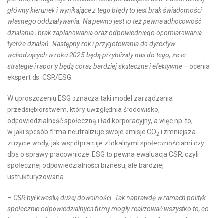
główny kierunek i wynikające z tego błędy to jest brak świadomości
własnego oddziaływania. Na pewno jest to też pewna adhocowość
działania i brak zaplanowania oraz odpowiedniego opomiarowania
tychże działań. Następny rok i przygotowania do dyrektyw
wchodzących w roku 2025 będą przybliżały nas do tego, że te
strategie i raporty będą coraz bardziej skuteczne i efektywne
– ocenia
ekspert ds. CSR/ESG.
W uproszczeniu ESG oznacza taki model zarządzania
przedsiębiorstwem, który uwzględnia środowisko,
odpowiedzialność społeczną i ład korporacyjny, a więc np. to,
w jaki sposób firma neutralizuje swoje emisje CO
i zmniejsza
2
zużycie wody, jak współpracuje z lokalnymi społecznościami czy
dba o sprawy pracownicze. ESG to pewna ewaluacja CSR, czyli
społecznej odpowiedzialności biznesu, ale bardziej
ustrukturyzowana.
– CSR był kwestią dużej dowolności. Tak naprawdę w ramach polityk
społecznie odpowiedzialnych firmy mogły realizować wszystko to, co