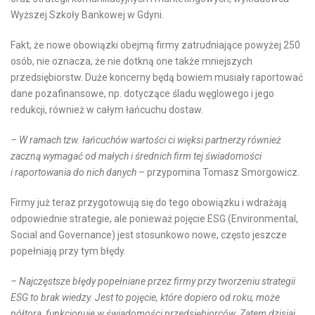
Wyższej Szkoły Bankowej w Gdyni.
Fakt, że nowe obowiązki obejmą firmy zatrudniające powyżej 250
osób, nie oznacza, że nie dotkną one także mniejszych
przedsiębiorstw. Duże koncerny będą bowiem musiały raportować
dane pozafinansowe, np. dotyczące śladu węglowego i jego
redukcji, również w całym łańcuchu dostaw.
– W ramach tzw. łańcuchów wartości ci więksi partnerzy również
zaczną wymagać od małych i średnich firm tej świadomości
i raportowania do nich danych
– przypomina Tomasz Smorgowicz.
Firmy już teraz przygotowują się do tego obowiązku i wdrażają
odpowiednie strategie, ale ponieważ pojęcie ESG (Environmental,
Social and Governance) jest stosunkowo nowe, często jeszcze
popełniają przy tym błędy.
– Najczęstsze błędy popełniane przez firmy przy tworzeniu strategii
ESG to brak wiedzy. Jest to pojęcie, które dopiero od roku, może
półtora, funkcjonuje w świadomości przedsiębiorców. Zatem dzisiaj