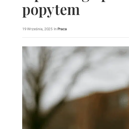
popytem
19 Września, 2025
In
Praca