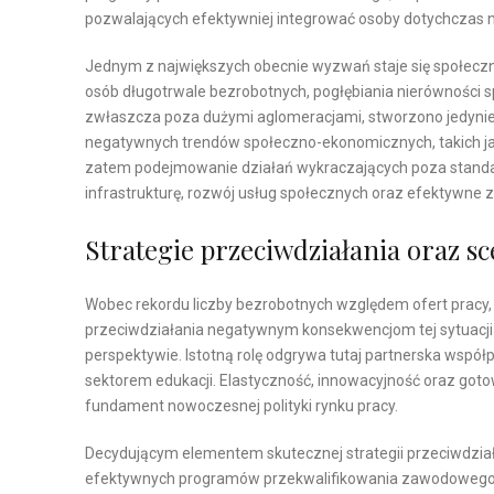
pozwalających efektywniej integrować osoby dotychczas
Jednym z największych obecnie wyzwań staje się społeczn
osób długotrwale bezrobotnych, pogłębiania nierówności spo
zwłaszcza poza dużymi aglomeracjami, stworzono jedynie 
negatywnych trendów społeczno-ekonomicznych, takich jak
zatem podejmowanie działań wykraczających poza standa
infrastrukturę, rozwój usług społecznych oraz efektywne
Strategie przeciwdziałania oraz s
Wobec rekordu liczby bezrobotnych względem ofert pracy,
przeciwdziałania negatywnym konsekwencjom tej sytuacji
perspektywie. Istotną rolę odgrywa tutaj partnerska wspó
sektorem edukacji. Elastyczność, innowacyjność oraz got
fundament nowoczesnej polityki rynku pracy.
Decydującym elementem skutecznej strategii przeciwdział
efektywnych programów przekwalifikowania zawodowego – 