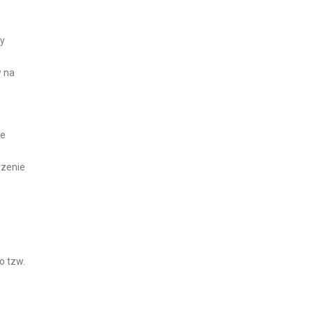
.
ny
 na
ie
rzenie
o tzw.