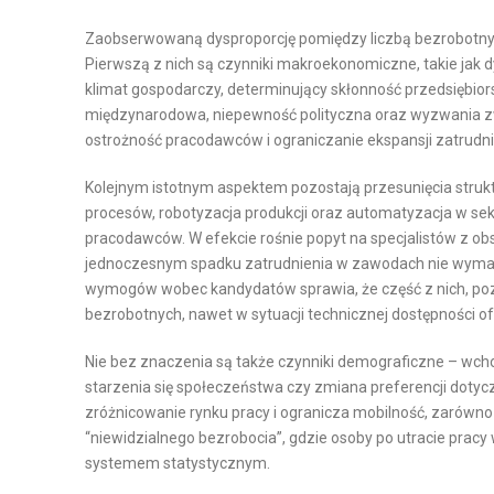
Zaobserwowaną dysproporcję pomiędzy liczbą bezrobotnyc
Pierwszą z nich są czynniki makroekonomiczne, takie jak 
klimat gospodarczy, determinujący skłonność przedsiębior
międzynarodowa, niepewność polityczna oraz wyzwania z
ostrożność pracodawców i ograniczanie ekspansji zatrudni
Kolejnym istotnym aspektem pozostają przesunięcia strukt
procesów, robotyzacja produkcji oraz automatyzacja w sek
pracodawców. W efekcie rośnie popyt na specjalistów z obsz
jednoczesnym spadku zatrudnienia w zawodach nie wymag
wymogów wobec kandydatów sprawia, że część z nich, pozb
bezrobotnych, nawet w sytuacji technicznej dostępności of
Nie bez znaczenia są także czynniki demograficzne – wch
starzenia się społeczeństwa czy zmiana preferencji dotyc
zróżnicowanie rynku pracy i ogranicza mobilność, zarówno 
“niewidzialnego bezrobocia”, gdzie osoby po utracie pracy 
systemem statystycznym.