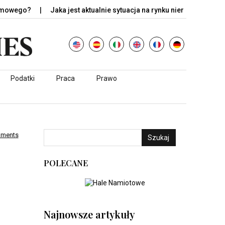
Jaka jest aktualnie sytuacja na rynku nieruchomości w…
Nvi
Podatki
Praca
Prawo
mments
Szukaj
POLECANE
Najnowsze artykuły