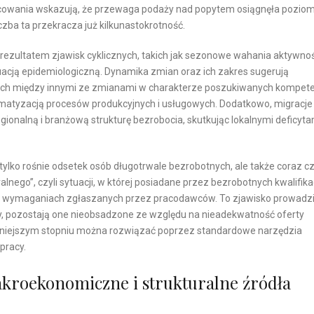
acowania wskazują, że przewaga podaży nad popytem osiągnęła pozio
zba ta przekracza już kilkunastokrotność.
 rezultatem zjawisk cyklicznych, takich jak sezonowe wahania aktywnoś
acją epidemiologiczną. Dynamika zmian oraz ich zakres sugerują
ych między innymi ze zmianami w charakterze poszukiwanych kompeten
omatyzacją procesów produkcyjnych i usługowych. Dodatkowo, migracje
onalną i branżową strukturę bezrobocia, skutkując lokalnymi deficyta
ylko rośnie odsetek osób długotrwale bezrobotnych, ale także coraz cz
ego”, czyli sytuacji, w której posiadane przez bezrobotnych kwalifikac
w wymaganiach zgłaszanych przez pracodawców. To zjawisko prowadzi
y, pozostają one nieobsadzone ze względu na nieadekwatność oferty
mniejszym stopniu można rozwiązać poprzez standardowe narzędzia
pracy.
roekonomiczne i strukturalne źródła