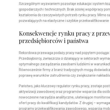
Szczególnym wyzwaniem pozostaje edukacja i system ksz
gospodarczych i technicznych. Brak ścisłej współpracy 
kształcenia do rzeczywistych potrzeb rynku pracy. Mimo s
pozwalających na elastyczne i szybkie przekwalifikowa
Konsekwencje rynku pracy z prze
przedsiębiorców i państwa
Rekordowa przewaga podaży pracy nad popytem pociąga za
Przedsiębiorcy, zwłaszcza ci działający w sektorach wy
optymalnego zarządzania zasobami ludzkimi w warunkach
Równocześnie firmy z branż tradycyjnych mogą doświadc
poprawę warunków zatrudnienia czy zwiększanie nakładów
Państwo, jako kluczowy regulator rynku pracy, zostaje po
aktywizacji zawodowej oraz programów wsparcia dla osób po
nowoczesne narzędzia analityczne, ułatwiające monitoro
ofert pracy do kwalifikacji kandydatów. Z drugiej – wymag
programy przekwalifikowania zawodowego, wsparcia mobil