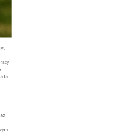
an,
m
pracy
e
a ta
raz
owym.