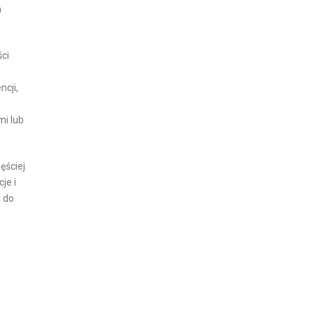
m
ci
cji,
mi lub
ęściej
je i
 do