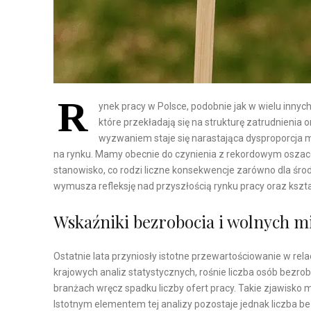
R
ynek pracy w Polsce, podobnie jak w wielu inny
które przekładają się na strukturę zatrudnieni
wyzwaniem staje się narastająca dysproporcja m
na rynku. Mamy obecnie do czynienia z rekordowym oszaco
stanowisko, co rodzi liczne konsekwencje zarówno dla śr
wymusza refleksję nad przyszłością rynku pracy oraz kszt
Wskaźniki bezrobocia i wolnych mi
Ostatnie lata przyniosły istotne przewartościowanie w rel
krajowych analiz statystycznych, rośnie liczba osób bezr
branżach wręcz spadku liczby ofert pracy. Takie zjawisko
Istotnym elementem tej analizy pozostaje jednak liczba b