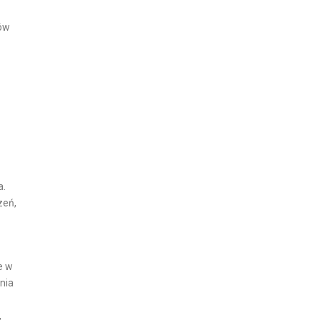
mów
a.
zeń,
e w
nia
,