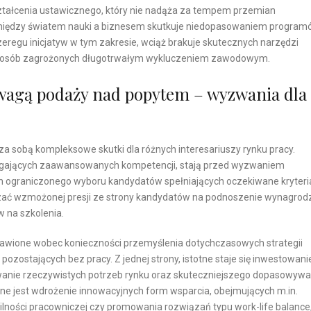
tałcenia ustawicznego, który nie nadąża za tempem przemian
pomiędzy światem nauki a biznesem skutkuje niedopasowaniem progra
zeregu inicjatyw w tym zakresie, wciąż brakuje skutecznych narzędzi
nie osób zagrożonych długotrwałym wykluczeniem zawodowym.
wagą podaży nad popytem – wyzwania dla
 sobą kompleksowe skutki dla różnych interesariuszy rynku pracy.
magających zaawansowanych kompetencji, stają przed wyzwaniem
 ograniczonego wyboru kandydatów spełniających oczekiwane kryteri
zać wzmożonej presji ze strony kandydatów na podnoszenie wynagrod
 na szkolenia.
stawione wobec konieczności przemyślenia dotychczasowych strategii
zostających bez pracy. Z jednej strony, istotne staje się inwestowani
wanie rzeczywistych potrzeb rynku oraz skuteczniejszego dopasowywa
ane jest wdrożenie innowacyjnych form wsparcia, obejmujących m.in.
ności pracowniczej czy promowania rozwiązań typu work-life balance