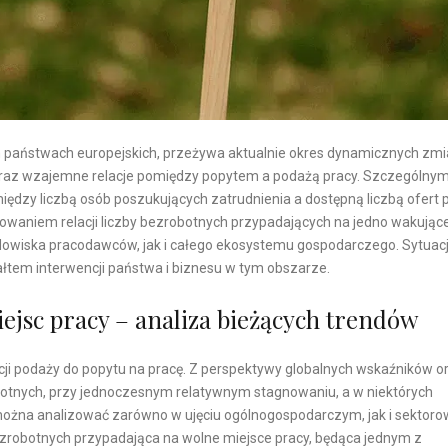
ch państwach europejskich, przeżywa aktualnie okres dynamicznych zmi
a oraz wzajemne relacje pomiędzy popytem a podażą pracy. Szczególny
iędzy liczbą osób poszukujących zatrudnienia a dostępną liczbą ofert 
waniem relacji liczby bezrobotnych przypadających na jedno wakując
odowiska pracodawców, jak i całego ekosystemu gospodarczego. Sytuacj
ałtem interwencji państwa i biznesu w tym obszarze.
ejsc pracy – analiza bieżących trendów
acji podaży do popytu na pracę. Z perspektywy globalnych wskaźników o
obotnych, przy jednoczesnym relatywnym stagnowaniu, a w niektórych
 można analizować zarówno w ujęciu ogólnogospodarczym, jak i sektor
ezrobotnych przypadająca na wolne miejsce pracy, będąca jednym z