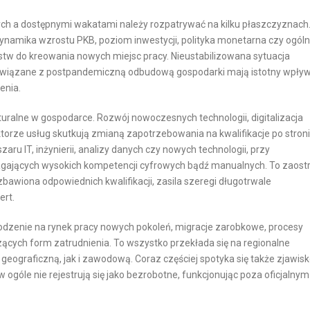
h a dostępnymi wakatami należy rozpatrywać na kilku płaszczyznach
dynamika wzrostu PKB, poziom inwestycji, polityka monetarna czy ogól
stw do kreowania nowych miejsc pracy. Nieustabilizowana sytuacja
wiązane z postpandemiczną odbudową gospodarki mają istotny wpływ
enia.
uralne w gospodarce. Rozwój nowoczesnych technologii, digitalizacja
torze usług skutkują zmianą zapotrzebowania na kwalifikacje po stron
aru IT, inżynierii, analizy danych czy nowych technologii, przy
ających wysokich kompetencji cyfrowych bądź manualnych. To zaost
awiona odpowiednich kwalifikacji, zasila szeregi długotrwale
ert.
odzenie na rynek pracy nowych pokoleń, migracje zarobkowe, procesy
zących form zatrudnienia. To wszystko przekłada się na regionalne
geograficzną, jak i zawodową. Coraz częściej spotyka się także zjawisk
w ogóle nie rejestrują się jako bezrobotne, funkcjonując poza oficjalnym