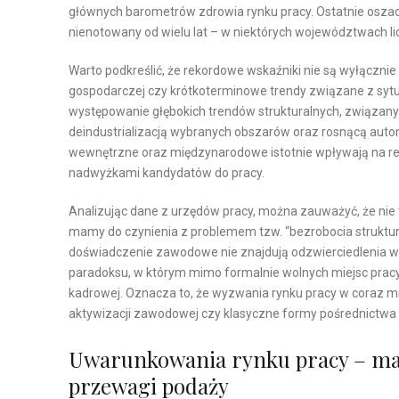
głównych barometrów zdrowia rynku pracy. Ostatnie osz
nienotowany od wielu lat – w niektórych województwach lic
Warto podkreślić, że rekordowe wskaźniki nie są wyłącznie
gospodarczej czy krótkoterminowe trendy związane z sytu
występowanie głębokich trendów strukturalnych, związan
deindustrializacją wybranych obszarów oraz rosnącą aut
wewnętrzne oraz międzynarodowe istotnie wpływają na regi
nadwyżkami kandydatów do pracy.
Analizując dane z urzędów pracy, można zauważyć, że nie t
mamy do czynienia z problemem tzw. “bezrobocia strukturaln
doświadczenie zawodowe nie znajdują odzwierciedlenia 
paradoksu, w którym mimo formalnie wolnych miejsc prac
kadrowej. Oznacza to, że wyzwania rynku pracy w coraz 
aktywizacji zawodowej czy klasyczne formy pośrednictwa 
Uwarunkowania rynku pracy – mak
przewagi podaży