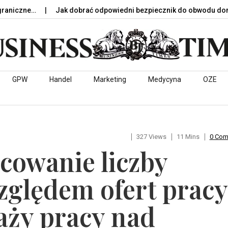
Jak dobrać odpowiedni bezpiecznik do obwodu domowego?
GPW
Handel
Marketing
Medycyna
OZE
327 Views
11 Mins
0 Co
cowanie liczby
zględem ofert pracy
aży pracy nad