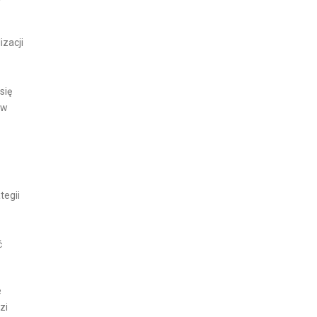
zacji
się
 w
tegii
ć
e
zi