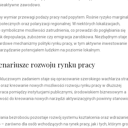
 nieaktywne zawodowo.
y wymiar przewagi podaży pracy nad popytem. Rośnie ryzyko marginali
łecznych oraz polaryzacji regionalnej. W niektórych lokalizacjach,
symboliczne możliwości zatrudnienia, co prowadzi do pogłębiania się
 depopulacja, zubożenie czy emigracja zarobkowa. Niezbędnym staje 
rdowe mechanizmy polityki rynku pracy, w tym aktywne inwestowanie
 zarządzanie potencjałem ludzkim na poziomie lokalnym.
cenariusze rozwoju rynku pracy
 kluczowym zadaniem staje się opracowanie szerokiego wachlarza stra
 oraz kreowanie nowych możliwości rozwoju rynku pracy w dłuższej
łpraca pomiędzy instytucjami publicznymi, środowiskiem biznesowym a
owość do kreowania nowych narzędzi aktywizacyjnych powinny stanowi
ania bezrobociu pozostaje rozwój systemu kształcenia oraz wdrażani
zarówno dla osób wchodzących na rynek pracy, jak i tych, którym gro