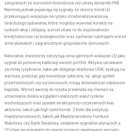
związanych ze wzrostem bezrobocia czy utratą dynamiki PKB.
Niemniej jednak pojawiają się sygnały, że obecny trend LEI
przekonująco wskazuje na ryzyko zmaterializowania się
twardszego lądowania, które mogłoby wywołać korekty na
rynkach akcji i obligacji, wzrost obaw co do wypłacalności
kredytobiorców i przedsiębiorstw oraz zachwiać nastrojami wśród
amerykańskich i zagranicznych gospodarstw domowych.
Naturalnie, inwestorzy odczytują serię ujemnych wskazań LEI jako
sygnał do ponownej kalibracji swoich portfeli. Aktywa uznawane
za mniej ryzykowne, takie jak obligacje skarbowe USA, zyskują na
wartości, podczas gdy inwestycje cykliczne, np. akcje spółek
przemysłowych czy surowcowych, mogą doświadczać odpływów
kapitału. Wzrost awersji do ryzyka przekłada się również na
umacnianie dolara względem słabszych walut rynków
wschodzących oraz spadek atrakcyjności ryzykownych klas
aktywów, takich jak high-yield bonds. Z kolei dla instytucji
międzynarodowych, takich jak Międzynarodowy Fundusz
Walutowy czy Bank Światowy, osłabienie sygnałów płynących z
LEI staje się impulsem do rewizji prognoz światowego wzrostu,