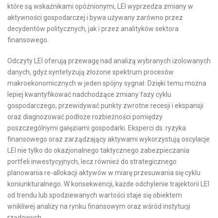
które są wskaźnikami opóźnionymi, LEI wyprzedza zmiany w
aktywności gospodarczej i bywa używany zarówno przez
decydentów politycznych, jak i przez analityków sektora
finansowego.
Odczyty LEI oferują przewagę nad analizą wybranych izolowanych
danych, gdyż syntetyzują złożone spektrum procesów
makroekonomicznych w jeden spójny sygnał. Dzięki temu można
lepiej kwantyfikować nadchodzące zmiany fazy cyklu
gospodarczego, przewidywać punkty zwrotne recesji i ekspansji
oraz diagnozować podłoże rozbieżności pomiędzy
poszczególnymi gałęziami gospodarki. Eksperci ds. ryzyka
finansowego oraz zarządzający aktywami wykorzystują oscylacje
LEI nie tylko do okazjonalnego taktycznego zabezpieczania
portfeli inwestycyjnych, lecz również do strategicznego
planowania re-allokacji aktywów w miarę przesuwania się cyklu
koniunkturalnego. W konsekwencji, każde odchylenie trajektorii LEI
od trendu lub spodziewanych wartości staje się obiektem
wnikliwej analizy na rynku finansowym oraz wśród instytucji
rządowych.