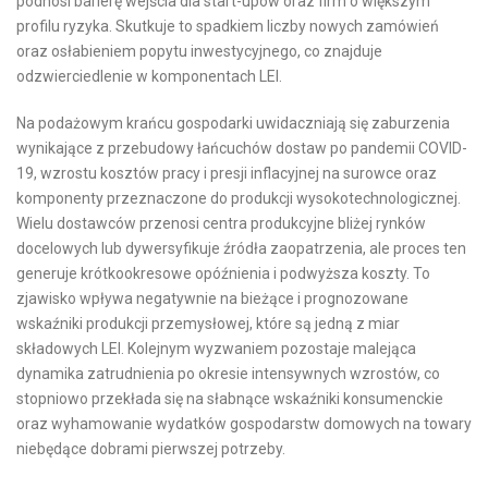
podnosi barierę wejścia dla start-upów oraz firm o większym
profilu ryzyka. Skutkuje to spadkiem liczby nowych zamówień
oraz osłabieniem popytu inwestycyjnego, co znajduje
odzwierciedlenie w komponentach LEI.
Na podażowym krańcu gospodarki uwidaczniają się zaburzenia
wynikające z przebudowy łańcuchów dostaw po pandemii COVID-
19, wzrostu kosztów pracy i presji inflacyjnej na surowce oraz
komponenty przeznaczone do produkcji wysokotechnologicznej.
Wielu dostawców przenosi centra produkcyjne bliżej rynków
docelowych lub dywersyfikuje źródła zaopatrzenia, ale proces ten
generuje krótkookresowe opóźnienia i podwyższa koszty. To
zjawisko wpływa negatywnie na bieżące i prognozowane
wskaźniki produkcji przemysłowej, które są jedną z miar
składowych LEI. Kolejnym wyzwaniem pozostaje malejąca
dynamika zatrudnienia po okresie intensywnych wzrostów, co
stopniowo przekłada się na słabnące wskaźniki konsumenckie
oraz wyhamowanie wydatków gospodarstw domowych na towary
niebędące dobrami pierwszej potrzeby.