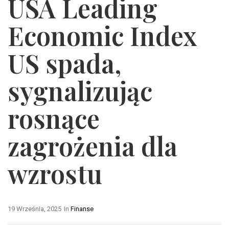
USA Leading
Economic Index
US spada,
sygnalizując
rosnące
zagrożenia dla
wzrostu
19 Września, 2025
In
Finanse