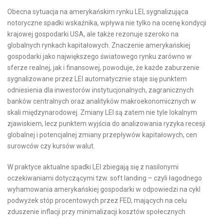
Obecna sytuacja na amerykańskim rynku LEI, sygnalizująca
notoryczne spadki wskaźnika, wpływa nie tylko na ocenę kondycji
krajowej gospodarki USA, ale także rezonuje szeroko na
globalnych rynkach kapitałowych. Znaczenie amerykańskiej
gospodarki jako największego światowego rynku zarówno w
sferze realnej, jak i finansowej, powoduje, że każde zaburzenie
sygnalizowane przez LEI automatycznie staje się punktem
odniesienia dla inwestorów instytucjonalnych, zagranicznych
banków centralnych oraz analityków makroekonomicznych w
skali międzynarodowej. Zmiany LEI są zatem nie tyle lokalnym
zjawiskiem, lecz punktem wyjścia do analizowania ryzyka recesji
globalnej i potencjalnej zmiany przepływów kapitałowych, cen
surowców czy kursów walut.
W praktyce aktualne spadki LEI zbiegają się z nasilonymi
oczekiwaniami dotyczącymi tzw. soft landing – czyli łagodnego
wyhamowania amerykańskiej gospodarki w odpowiedzi na cykl
podwyżek stóp procentowych przez FED, mających na celu
zduszenie inflacji przy minimalizacji kosztów społecznych