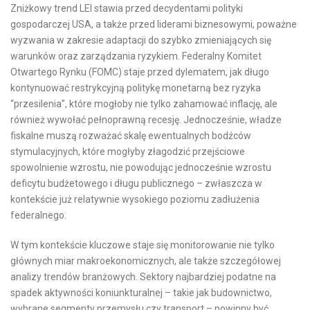
Zniżkowy trend LEI stawia przed decydentami polityki
gospodarczej USA, a także przed liderami biznesowymi, poważne
wyzwania w zakresie adaptacji do szybko zmieniających się
warunków oraz zarządzania ryzykiem. Federalny Komitet
Otwartego Rynku (FOMC) staje przed dylematem, jak długo
kontynuować restrykcyjną politykę monetarną bez ryzyka
“przesilenia”, które mogłoby nie tylko zahamować inflację, ale
również wywołać pełnoprawną recesję. Jednocześnie, władze
fiskalne muszą rozważać skalę ewentualnych bodźców
stymulacyjnych, które mogłyby złagodzić przejściowe
spowolnienie wzrostu, nie powodując jednocześnie wzrostu
deficytu budżetowego i długu publicznego – zwłaszcza w
kontekście już relatywnie wysokiego poziomu zadłużenia
federalnego.
W tym kontekście kluczowe staje się monitorowanie nie tylko
głównych miar makroekonomicznych, ale także szczegółowej
analizy trendów branżowych. Sektory najbardziej podatne na
spadek aktywności koniunkturalnej – takie jak budownictwo,
wybrane segmenty przemysłu czy transport – powinny być