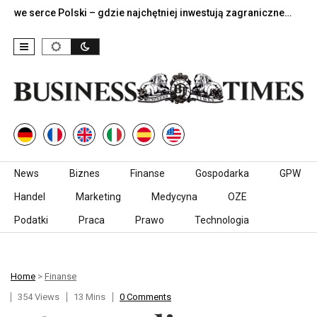
ce Polski – gdzie najchętniej inwestują zagraniczne…
Jak do
Skip to content
News
Biznes
Finanse
Gospodarka
GPW
Handel
Marketing
Medycyna
OZE
Podatki
Praca
Prawo
Technologia
Home
>
Finanse
354 Views
13 Mins
0 Comments