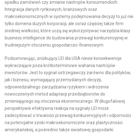
spadku zamówień czy zmianie nastrojów konsumenckich.
Integracja danych rynkowych, branżowych oraz
makroekonomicznych w systemy podejmowania decyzji to już nie
tylko domena dużych korporacji, ale coraz częściej także firm
średniej wielkości, które uczą się wykorzystywać narzędzia klasy
business intelligence do budowania przewagi konkurencyjnej w
trudniejszym otoczeniu gospodarczo-finansowym.
Podsumowując, zniżkujący LEI dla USA niesie konsekwencje
wykraczające poza krótkoterminowe wahania nastrojów
inwestorów. Jest to sygnał ostrzegawczy zarówno dla polityków,
jak i biznesu, wymagający przemyślanych decyzji,
odpowiedzialnego zarządzania ryzykiem i wdrożenia
nowoczesnych metod adaptacji przedsiębiorstw do
zmieniającego się otoczenia ekonomicznego. W długofalowej
perspektywie efektywna reakcja na sygnały LEI może
zadecydować o trwałości przewag konkurencyjnych i odporności
na potencjalne szoki makroekonomiczne oraz plastyczności
amerykańskiej, a pośrednio także światowej gospodarki.