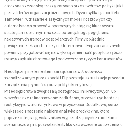
otoczone szczególną troską zarówno przez twórców polityki, jak i
przez liderów organizacji biznesowych. Dywersyfikacja portfela
zamówień, wdrażanie elastycznych modeli kosztowych czy
automatyzacja procesów operacyjnych stają się kluczowymi
strategiami obronnymi na czas potencjalnego pogłębienia
negatywnych trendów gospodarczych. Firmy pośrednio
powiązane z eksportem czy sektorem inwestycji zagranicznych
powinny przygotować się na większą zmienność popytu, szybszą
rotację kapitału obrotowego i podwyższone ryzyko kontrahentów.
Nieodłącznym elementem zarządzania w środowisku
sygnalizowanym przez spadki LEI pozostaje aktualizacja procedur
zarządzania płynnością oraz polityki kredytowej.
Przedsiębiorstwa zwiększają dostępność linii kredytowych lub
wcześniejsze refinansowanie zadłużenia, przewidując bardziej
restrykcyjne warunki rynkowe w przyszłości. Dodatkowo, coraz
większego znaczenia nabiera analityka predykcyjna, która
poprzez integrację wskaźników wyprzedzających z modelami
scenariuszowymi, pozwala identyfikować wczesne ostrzeżenia o