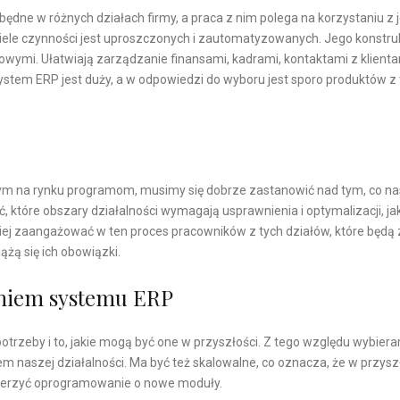
ędne w różnych działach firmy, a praca z nim polega na korzystaniu z 
wiele czynności jest uproszczonych i zautomatyzowanych. Jego konstruk
owymi. Ułatwiają zarządzanie finansami, kadrami, kontaktami z klienta
 system ERP jest duży, a w odpowiedzi do wyboru jest sporo produktów z 
nym na rynku programom, musimy się dobrze zastanowić nad tym, co na
, które obszary działalności wymagają usprawnienia i optymalizacji, ja
ej zaangażować w ten proces pracowników z tych działów, które będą 
ążą się ich obowiązki.
aniem systemu ERP
otrzeby i to, jakie mogą być one w przyszłości. Z tego względu wybier
 naszej działalności. Ma być też skalowalne, co oznacza, że w przyszł
szerzyć oprogramowanie o nowe moduły.