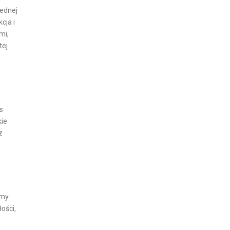
jednej
cja i
mi,
tej
s
kie
z
amy
ości,