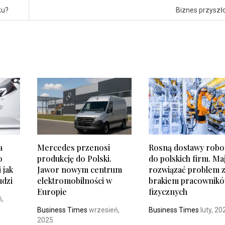
ku?
Biznes przyszł
a
Mercedes przenosi
Rosną dostawy rob
o
produkcję do Polski.
do polskich firm. Ma
 jak
Jawor nowym centrum
rozwiązać problem 
udzi
elektromobilności w
brakiem pracownik
Europie
fizycznych
ń,
Business Times
wrzesień,
Business Times
luty, 20
2025