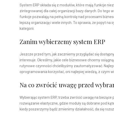
System ERP składa się z modułów, które mają funkcje niezb
zintegrowanej dla całej organizacji bazy danych. Do tego 
funkcje pozwalają na pełną kontrolę nad procesami biznes
lepszą organizację i wiele innych. To sprawia, że popyt na
kategorii.
Zanim wybierzemy system ERP
Jeszcze przed tym, jak zaczniemy przyglądać się dostęp
interesuje. Określmy, jakie cele biznesowe chcemy osiągnąć
rutynowe czynności chcielibyśmy zautomatyzować. Najlepi
oprogramowania korzystać, oni najlepiej wiedzą, z czym wi
Na co zwrócić uwagę przed wybr
Wybierając system ERP, trzeba zwrócić uwagę na bieżące p
rozwiązanie elastyczne, gdzie moduły są dobrane pod kątem
kiedy poszerzymy bądź zmienimy działalność, da się roz