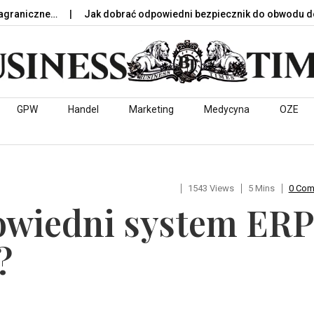
czne…
Jak dobrać odpowiedni bezpiecznik do obwodu domow
GPW
Handel
Marketing
Medycyna
OZE
1543 Views
5 Mins
0 Co
owiedni system ERP
?