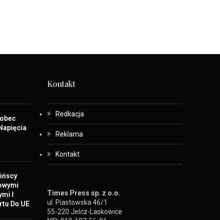
Kontakt
Redkacja
Wobec
Napięcia
Reklama
Kontakt
ińscy
Nowymi
Times Press sp. z o.o.
ymi I
ul. Piastowska 46/1
rtu Do UE
55-220 Jelcz-Laskowice