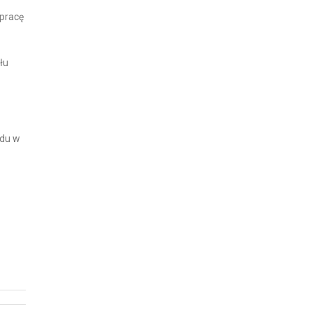
 pracę
łu
ędu w