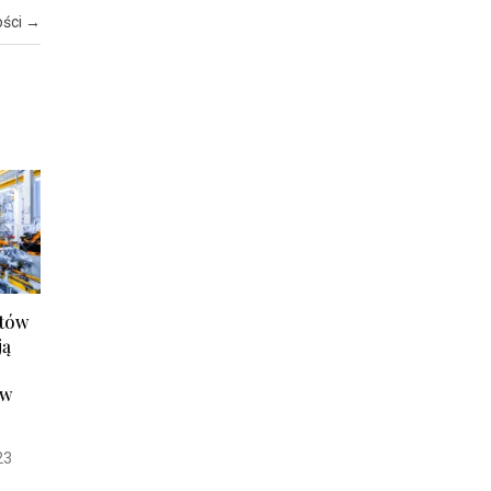
ości
→
otów
ją
z
ów
23