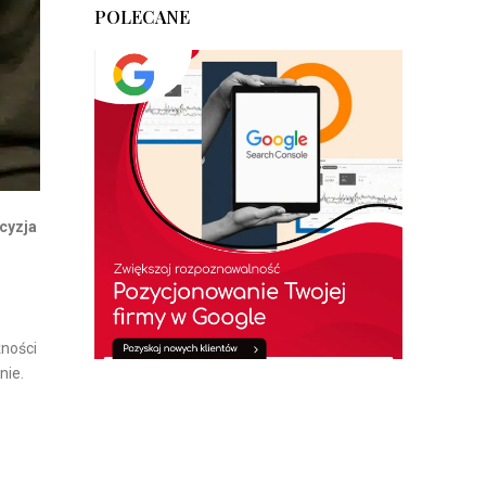
POLECANE
cyzja
żności
nie.