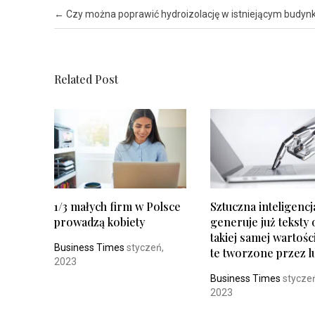
Post navigation
←
Czy można poprawić hydroizolację w istniejącym budyn
Related Post
1/3 małych firm w Polsce
Sztuczna inteligencj
prowadzą kobiety
generuje już teksty 
takiej samej wartości
Business Times
styczeń,
te tworzone przez l
2023
Business Times
stycze
2023