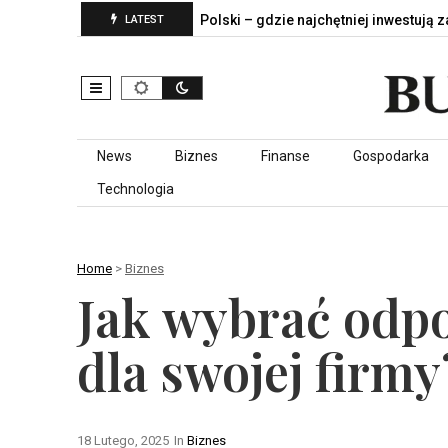
Przemysłowe serce Polski – gdzie najchętniej inwestują zagrani
LATEST
Skip to content
News
Biznes
Finanse
Gospodarka
Technologia
Home
>
Biznes
Jak wybrać odp
dla swojej firmy
18 Lutego, 2025
In
Biznes