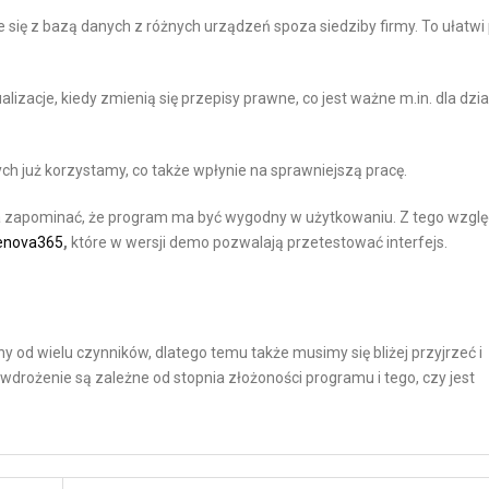
 się z bazą danych z różnych urządzeń spoza siedziby firmy. To ułatwi
izacje, kiedy zmienią się przepisy prawne, co jest ważne m.in. dla dzia
rych już korzystamy, co także wpłynie na sprawniejszą pracę.
a zapominać, że program ma być wygodny w użytkowaniu. Z tego wzgl
enova365
,
które w wersji demo pozwalają przetestować interfejs.
ny od wielu czynników, dlatego temu także musimy się bliżej przyjrzeć i
 wdrożenie są zależne od stopnia złożoności programu i tego, czy jest