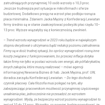
zatrudniających przynajmniej 10 osób wzrosły o 10,3 proc.
Jeszcze trudniejsza jest sytuacja w mikrofirmach i sferze
budżetowej. Dodatkowo presję na wzrost płac podbija rosnąca
płaca minimalna. Zdaniem Jacka Męciny z Konfederacji Lewiatan
firmy średnio są w stanie zaakceptować podwyżki płac rzędu 10–
13 proc. Wyższe wiązałyby się z koniecznością zwolnień.
–
Trend wzrostu wynagrodzeń w 2023 roku będzie w największym
stopniu decydował o utrzymaniu bądź redukcji poziomu zatrudnienia.
Firmy są w dość trudnej sytuacji, bo oprócz wynagrodzeń rosną inne
koszty związane z funkcjonowaniem, bo przecież inflacja dotyka
także firmy nie tylko w postaci wzrostu cen energii, ale półfabrykatów,
innych zakupów, które muszą realizować
– mówi agencji
informacyjnej Newseria Biznes dr hab. Jacek Męcina, prof. UW,
doradca zarządu Konfederacji Lewiatan. –
Do tego dochodzi
czynnik płacowy. Cała filozofia musi polegać na tym, aby
zabezpieczając pracownikom możliwość przynajmniej częściowego
urealnienia płac, jednocześnie nie przesadzić ze wzrostem
wynagrodzeń. Myślę, że bezpieczny wzrost poziomu wynagrodzeń to
jest od 10 do 13 proc. Wszystko, co powyżej, będzie powodować, że