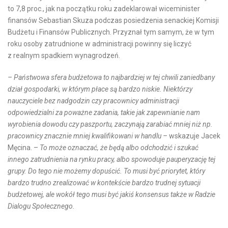
to 7,8 proc., jak na początku roku zadeklarował wiceminister
finansów Sebastian Skuza podczas posiedzenia senackiej Komisji
Budżetu i Finansów Publicznych. Przyznał tym samym, że w tym
roku osoby zatrudnione w administracji powinny się liczyć
z realnym spadkiem wynagrodzeń.
– Państwowa sfera budżetowa to najbardziej w tej chwili zaniedbany
dział gospodarki, w którym płace są bardzo niskie. Niektórzy
nauczyciele bez nadgodzin czy pracownicy administracji
odpowiedzialni za poważne zadania, takie jak zapewnianie nam
wyrobienia dowodu czy paszportu, zaczynają zarabiać mniej niż np.
pracownicy znacznie mniej kwalifikowani w handlu –
wskazuje Jacek
Męcina. –
To może oznaczać, że będą albo odchodzić i szukać
innego zatrudnienia na rynku pracy, albo spowoduje pauperyzację tej
grupy. Do tego nie możemy dopuścić. To musi być priorytet, który
bardzo trudno zrealizować w kontekście bardzo trudnej sytuacji
budżetowej, ale wokół tego musi być jakiś konsensus także w Radzie
Dialogu Społecznego.