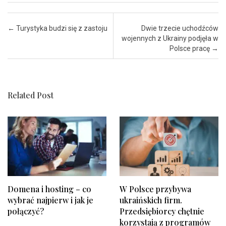
Post navigation
←
Turystyka budzi się z zastoju
Dwie trzecie uchodźców
wojennych z Ukrainy podjęła w
Polsce pracę
→
Related Post
Domena i hosting – co
W Polsce przybywa
wybrać najpierw i jak je
ukraińskich firm.
połączyć?
Przedsiębiorcy chętnie
korzystają z programów