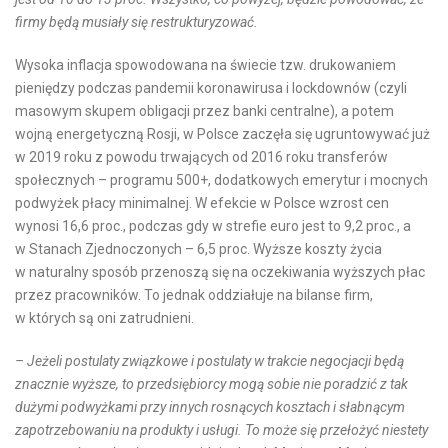
firmy będą musiały się restrukturyzować.
Wysoka inflacja spowodowana na świecie tzw. drukowaniem
pieniędzy podczas pandemii koronawirusa i lockdownów (czyli
masowym skupem obligacji przez banki centralne), a potem
wojną energetyczną Rosji, w Polsce zaczęła się ugruntowywać już
w 2019 roku z powodu trwających od 2016 roku transferów
społecznych – programu 500+, dodatkowych emerytur i mocnych
podwyżek płacy minimalnej. W efekcie w Polsce wzrost cen
wynosi 16,6 proc., podczas gdy w strefie euro jest to 9,2 proc., a
w Stanach Zjednoczonych – 6,5 proc. Wyższe koszty życia
w naturalny sposób przenoszą się na oczekiwania wyższych płac
przez pracowników. To jednak oddziałuje na bilanse firm,
w których są oni zatrudnieni.
– Jeżeli postulaty związkowe i postulaty w trakcie negocjacji będą
znacznie wyższe, to przedsiębiorcy mogą sobie nie poradzić z tak
dużymi podwyżkami przy innych rosnących kosztach i słabnącym
zapotrzebowaniu na produkty i usługi. To może się przełożyć niestety