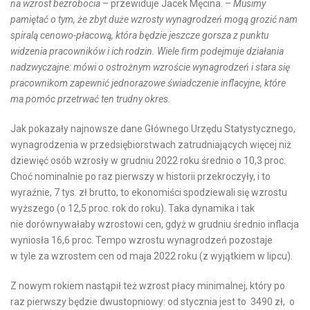
na wzrost bezrobocia
– przewiduje Jacek Męcina. –
Musimy
pamiętać o tym, że zbyt duże wzrosty wynagrodzeń mogą grozić nam
spiralą cenowo-płacową, która będzie jeszcze gorsza z punktu
widzenia pracowników i ich rodzin. Wiele firm podejmuje działania
nadzwyczajne: mówi o ostrożnym wzroście wynagrodzeń i stara się
pracownikom zapewnić jednorazowe świadczenie inflacyjne, które
ma pomóc przetrwać ten trudny okres.
Jak pokazały najnowsze dane Głównego Urzędu Statystycznego,
wynagrodzenia w przedsiębiorstwach zatrudniających więcej niż
dziewięć osób wzrosły w grudniu 2022 roku średnio o 10,3 proc.
Choć nominalnie po raz pierwszy w historii przekroczyły, i to
wyraźnie, 7 tys. zł brutto, to ekonomiści spodziewali się wzrostu
wyższego (o 12,5 proc. rok do roku). Taka dynamika i tak
nie dorównywałaby wzrostowi cen, gdyż w grudniu średnio inflacja
wyniosła 16,6 proc. Tempo wzrostu wynagrodzeń pozostaje
w tyle za wzrostem cen od maja 2022 roku (z wyjątkiem w lipcu).
Z nowym rokiem nastąpił też wzrost płacy minimalnej, który po
raz pierwszy będzie dwustopniowy: od stycznia jest to 3490 zł, o