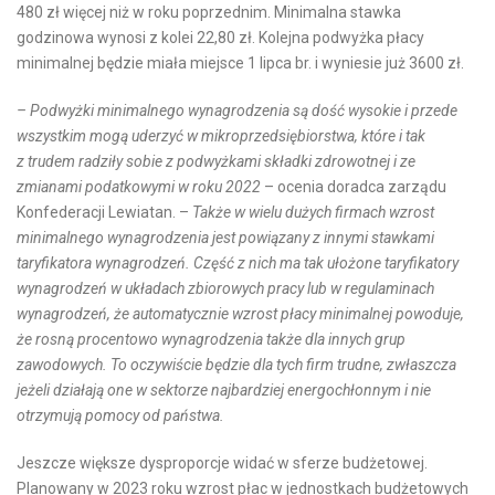
480 zł więcej niż w roku poprzednim. Minimalna stawka
godzinowa wynosi z kolei 22,80 zł. Kolejna podwyżka płacy
minimalnej będzie miała miejsce 1 lipca br. i wyniesie już 3600 zł.
– Podwyżki minimalnego wynagrodzenia są dość wysokie i przede
wszystkim mogą uderzyć w mikroprzedsiębiorstwa, które i tak
z trudem radziły sobie z podwyżkami składki zdrowotnej i ze
zmianami podatkowymi w roku 2022
– ocenia doradca zarządu
Konfederacji Lewiatan. –
Także w wielu dużych firmach wzrost
minimalnego wynagrodzenia jest powiązany z innymi stawkami
taryfikatora wynagrodzeń. Część z nich ma tak ułożone taryfikatory
wynagrodzeń w układach zbiorowych pracy lub w regulaminach
wynagrodzeń, że automatycznie wzrost płacy minimalnej powoduje,
że rosną procentowo wynagrodzenia także dla innych grup
zawodowych. To oczywiście będzie dla tych firm trudne, zwłaszcza
jeżeli działają one w sektorze najbardziej energochłonnym i nie
otrzymują pomocy od państwa.
Jeszcze większe dysproporcje widać w sferze budżetowej.
Planowany w 2023 roku wzrost płac w jednostkach budżetowych