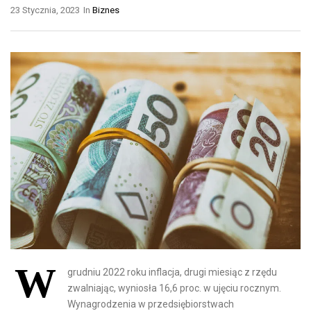
23 Stycznia, 2023
In
Biznes
W
grudniu 2022 roku inflacja, drugi miesiąc z rzędu
zwalniając, wyniosła 16,6 proc. w ujęciu rocznym.
Wynagrodzenia w przedsiębiorstwach