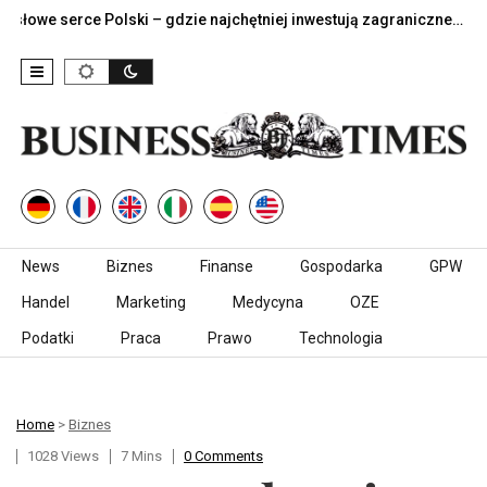
 serce Polski – gdzie najchętniej inwestują zagraniczne…
Jak
Skip to content
News
Biznes
Finanse
Gospodarka
GPW
Handel
Marketing
Medycyna
OZE
Podatki
Praca
Prawo
Technologia
Home
>
Biznes
1028 Views
7 Mins
0 Comments