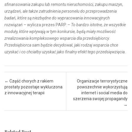
sfinansowania zakupu lub remontu nieruchomości, zakupu maszyn,
urządzeń, ale także zatrudnienia personelu do przeprowadzenia
badań, które są niezbędne do wypracowania innowacyjnych
rozwiązań
– wylicza prezes PARP. –
To bardzo istotne, że wszystkie
moduły, które wpływają w tym konkursie, będą miały możliwość
zrealizowania kompleksowego wsparcia dla przedsiębiorcy.
Przedsiębiorca sam będzie decydował, jaki rodzaj wsparcia chce
uzyskać i co chciałby uzyskać jako finalny efekt tego przedsięwzięcia.
Post navigation
←
Część chorych z rakiem
Organizacje terrorystyczne
prostaty pozostaje wykluczona
powszechnie wykorzystują
z innowacyjnej terapii
internet i social media do
szerzenia swojej propagandy
→
Related Post