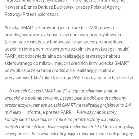
i wdrożenie innowacyjnych badań –
mówi agencji informacyjnej
Newseria Biznes Dariusz Budrowski, prezes Polskiej Agencji
Rozwoju Przedsiębiorczości.
Ścieżka SMART skierowana jest do sektora MŚP, dużych
przedsiębiorstw oraz konsorcjów naukowo-przemysłowych
(organizacje i instytuty badawcze, organizacje pozarządowe,
uczelnie i inne podmioty systemu szkolnictwa wyższego i nauki).
PARP jest odpowiedzialna za realizację pierwszego naboru
skierowanego do mikro-, małych i średnich firm. Ścieżka SMART
pozwoli na przekazanie środków na realizację projektów
w wysokości 10,67 mld zł, z czego PARP rozdysponuje 6,67 mld zł.
– W ramach Ścieżki SMART od 21 lutego uruchamiamy nabór
wniosków o dofinansowanie. Łączna pula środków, które chcemy
przeznaczyć w ramach ścieżki SMART na realizację projektów, to 2,4
mld euro –
informuje prezes PARP. –
Pierwszy nabór, który
kończy się 12 kwietnia, to 1 mld euro przeznaczony dla mikro-,
małych i średnich firm działających na terenie Polski, które skorzystają
ze wsparcia i złożą wniosek obejmujący minimum jeden obligatoryjny