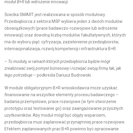
moduł B+R lub wdrożenie innowacji.
Ścieżka SMART jest realizowana w sposób modułowy.
Przedsiębiorca z sektora MŚP wybiera jeden z dwóch modułów
obowiązkowych (prace badawczo-rozwojowe lub wdrożenie
innowacji) oraz dowolną liczbę modułów fakultatywnych, których
ma do wyboru pięć: cyfryzacja, zazielenienie przedsiębiorstw,
internacjonalizacja, rozwój kompetencji i infrastruktura B+R.
–
To moduły, w ramach których przedsiębiorca będzie mógł
zrealizować swój pomysł biznesowy i rozwijać swoją firmę tak, jak
tego potrzebuje
– podkreśla Dariusz Budrowski.
W module obligatoryjnym B+R wnioskodawca może uzyskać
finansowanie na wszystkie elementy procesu badawczego –
badania przemysłowe, prace rozwojowe (w tym stworzenie
prototypu oraz testowanie go) oraz zaangażowanie przyszłych
użytkowników. Aby moduł mógł być objęty wsparciem,
przedsiębiorca musi zaplanować przynajmniej prace rozwojowe.
Efektem zaplanowanych prac B+R powinno być opracowanie