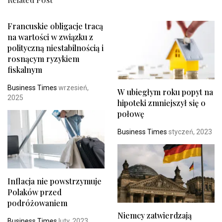
Francuskie obligacje tracą
na wartości w związku z
polityczną niestabilnością i
rosnącym ryzykiem
fiskalnym
Business Times
wrzesień,
W ubiegłym roku popyt na
2025
hipoteki zmniejszył się o
połowę
Business Times
styczeń, 2023
Inflacja nie powstrzymuje
Polaków przed
podróżowaniem
Niemcy zatwierdzają
Business Times
luty, 2023