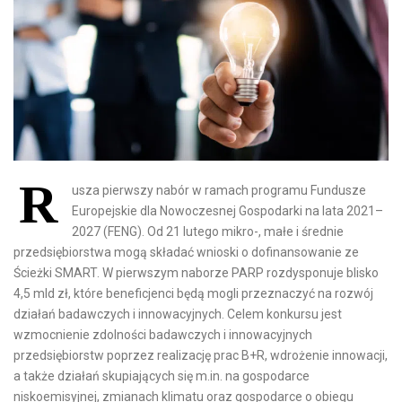
R
usza pierwszy nabór w ramach programu Fundusze
Europejskie dla Nowoczesnej Gospodarki na lata 2021–
2027 (FENG). Od 21 lutego mikro-, małe i średnie
przedsiębiorstwa mogą składać wnioski o dofinansowanie ze
Ścieżki SMART. W pierwszym naborze PARP rozdysponuje blisko
4,5 mld zł, które beneficjenci będą mogli przeznaczyć na rozwój
działań badawczych i innowacyjnych. Celem konkursu jest
wzmocnienie zdolności badawczych i innowacyjnych
przedsiębiorstw poprzez realizację prac B+R, wdrożenie innowacji,
a także działań skupiających się m.in. na gospodarce
niskoemisyjnej, zmianach klimatu oraz gospodarce o obiegu