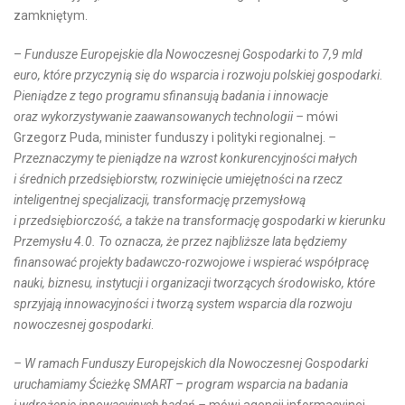
zamkniętym.
–
Fundusze Europejskie dla Nowoczesnej Gospodarki to 7,9 mld
euro, które przyczynią się do wsparcia i rozwoju polskiej gospodarki.
Pieniądze z tego programu sfinansują badania i innowacje
oraz wykorzystywanie zaawansowanych technologii –
mówi
Grzegorz Puda, minister funduszy i polityki regionalnej.
–
Przeznaczymy te pieniądze na wzrost konkurencyjności małych
i średnich przedsiębiorstw, rozwinięcie umiejętności na rzecz
inteligentnej specjalizacji, transformację przemysłową
i przedsiębiorczość, a także na transformację gospodarki w kierunku
Przemysłu 4.0. To oznacza, że przez najbliższe lata będziemy
finansować projekty badawczo-rozwojowe i wspierać współpracę
nauki, biznesu, instytucji i organizacji tworzących środowisko, które
sprzyjają innowacyjności i tworzą system wsparcia dla rozwoju
nowoczesnej gospodarki
.
– W ramach Funduszy Europejskich dla Nowoczesnej Gospodarki
uruchamiamy Ścieżkę SMART – program wsparcia na badania