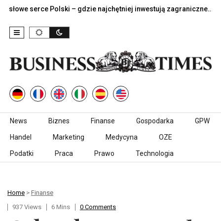
we serce Polski – gdzie najchętniej inwestują zagraniczne…
J
Skip to content
News
Biznes
Finanse
Gospodarka
GPW
Handel
Marketing
Medycyna
OZE
Podatki
Praca
Prawo
Technologia
Home
>
Finanse
937 Views
6 Mins
0 Comments