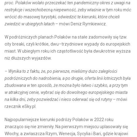
proc. Polaków wolało przeczekać ten pandemiczny okres z uwagi na
restrykcje i wszechobecną niepewność, żeby właśnie w tym roku móc
wrócić do masowej turystyki, odwiedzić te kierunki, które chcieli
zwiedzić w ubiegłych latach
– mówi Deniz Rymkiewicz.
W podróżniczych planach Polaków na stałe zadomowiły się tzw.
city breaki, czyli krótkie, dwu–trzydniowe wypady do europejskich
miast. W ubiegłym roku ich częstotliwość była dwukrotnie wyższa
niż dłuższych wyjazdów.
– Wynika to z faktu, że, po pierwsze, mieliśmy dużo zaległości
podróżniczych do nadrobienia, a po drugie, oferta linii lotniczych była
zbudowana w ten sposób, że można było łatwo i szybko, a przy tym
w atrakcyjnej cenie, wybrać się do dowolnego europejskiego miasta
na kilka dni, żeby pozwiedzać i nieco oderwać się od rutyny
– mówi
rzecznik eSky.pl.
Najpopularniejsze kierunki podróży Polaków w 2022 roku
znacząco się nie zmieniły. Na pierwszym miejscu uplasowały się
Włochy, a zwłaszcza Rzym, Wenecja, Sycylia i Bari, gdzie krajowi