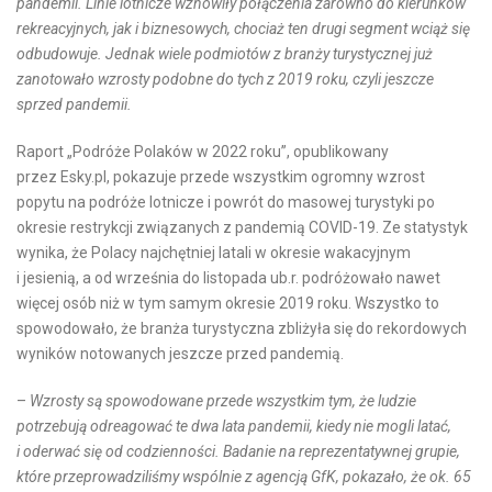
pandemii. Linie lotnicze wznowiły połączenia zarówno do kierunków
rekreacyjnych, jak i biznesowych, chociaż ten drugi segment wciąż się
odbudowuje. Jednak wiele podmiotów z branży turystycznej już
zanotowało wzrosty podobne do tych z 2019 roku, czyli jeszcze
sprzed pandemii.
Raport „Podróże Polaków w 2022 roku”, opublikowany
przez Esky.pl, pokazuje przede wszystkim ogromny wzrost
popytu na podróże lotnicze i powrót do masowej turystyki po
okresie restrykcji związanych z pandemią COVID-19. Ze statystyk
wynika, że Polacy najchętniej latali w okresie wakacyjnym
i jesienią, a od września do listopada ub.r. podróżowało nawet
więcej osób niż w tym samym okresie 2019 roku. Wszystko to
spowodowało, że branża turystyczna zbliżyła się do rekordowych
wyników notowanych jeszcze przed pandemią.
–
Wzrosty są spowodowane przede wszystkim tym, że ludzie
potrzebują odreagować te dwa lata pandemii, kiedy nie mogli latać,
i oderwać się od codzienności. Badanie na reprezentatywnej grupie,
które przeprowadziliśmy wspólnie z agencją GfK, pokazało, że ok. 65