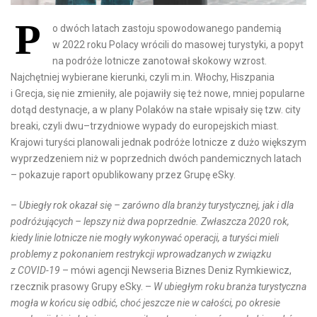
P
o dwóch latach zastoju spowodowanego pandemią
w 2022 roku Polacy wrócili do masowej turystyki, a popyt
na podróże lotnicze zanotował skokowy wzrost.
Najchętniej wybierane kierunki, czyli m.in. Włochy, Hiszpania
i Grecja, się nie zmieniły, ale pojawiły się też nowe, mniej popularne
dotąd destynacje, a w plany Polaków na stałe wpisały się tzw. city
breaki, czyli dwu–trzydniowe wypady do europejskich miast.
Krajowi turyści planowali jednak podróże lotnicze z dużo większym
wyprzedzeniem niż w poprzednich dwóch pandemicznych latach
– pokazuje raport opublikowany przez Grupę eSky.
–
Ubiegły rok okazał się – zarówno dla branży turystycznej, jak i dla
podróżujących – lepszy niż dwa poprzednie. Zwłaszcza 2020 rok,
kiedy linie lotnicze nie mogły wykonywać operacji, a turyści mieli
problemy z pokonaniem restrykcji wprowadzanych w związku
z COVID-19
– mówi agencji Newseria Biznes Deniz Rymkiewicz,
rzecznik prasowy Grupy eSky. –
W ubiegłym roku branża turystyczna
mogła w końcu się odbić, choć jeszcze nie w całości, po okresie