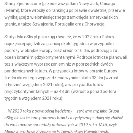
Stany Zjednoczone (przede wszystkim Nowy Jork, Chicago
i Miami), które wróciły do rankingu po prawie dwuletniej przerwie
wynikającej z wielomiesięcznego zamknięcia amerykańskich
granic, a także Szwajcaria, Portugalia oraz Chorwacja.
Statystyki eSky.pl pokazują również, że w 2022 roku Polacy
najczęściej spędzili za granicą około tygodnia w przypadku
podróży w obrębie Europy oraz średnio 16 dni, podróżując za
ocean lotami międzykontynentalnymi. Podróże lotnicze planowali
też z większym wyprzedzeniem niż w poprzednich dwóch
pandemicznych latach. W przypadku lotów w obrębie Europy
średni okres tego wyprzedzenia wyniósł około 33 dni (wzrost
o tydzień względem 2021 roku), a w przypadku lotów
międzykontynentalnych – aż 48 dni (wzrost o ponad półtora
tygodnia względem 2021 roku).
– W 2023 roku z pewnością będziemy – zarówno my, jako Grupa
eSky, ale także inne podmioty branży turystycznej – dalej się zbliżać
do wolumenów sprzedaży notowanych w 2019 roku. IATA, czyli
Międzynarodowe Zrzeszenie Przewoźników Powietrznych,