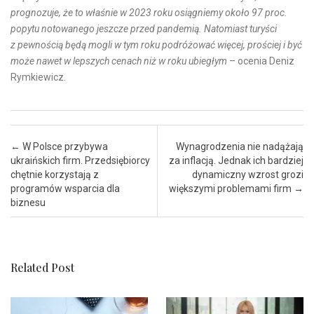
prognozuje, że to właśnie w 2023 roku osiągniemy około 97 proc.
popytu notowanego jeszcze przed pandemią. Natomiast turyści
z pewnością będą mogli w tym roku podróżować więcej, prościej i być
może nawet w lepszych cenach niż w roku ubiegłym
– ocenia Deniz
Rymkiewicz.
Post navigation
←
W Polsce przybywa
Wynagrodzenia nie nadążają
ukraińskich firm. Przedsiębiorcy
za inflacją. Jednak ich bardziej
chętnie korzystają z
dynamiczny wzrost grozi
programów wsparcia dla
większymi problemami firm
→
biznesu
Related Post