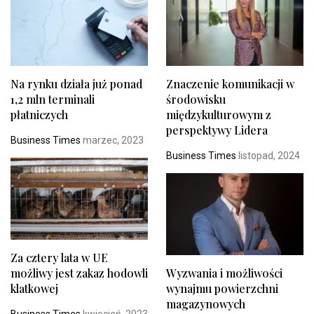
Na rynku działa już ponad
Znaczenie komunikacji w
1,2 mln terminali
środowisku
płatniczych
międzykulturowym z
perspektywy Lidera
Business Times
marzec, 2023
Business Times
listopad, 2024
Za cztery lata w UE
możliwy jest zakaz hodowli
Wyzwania i możliwości
klatkowej
wynajmu powierzchni
magazynowych