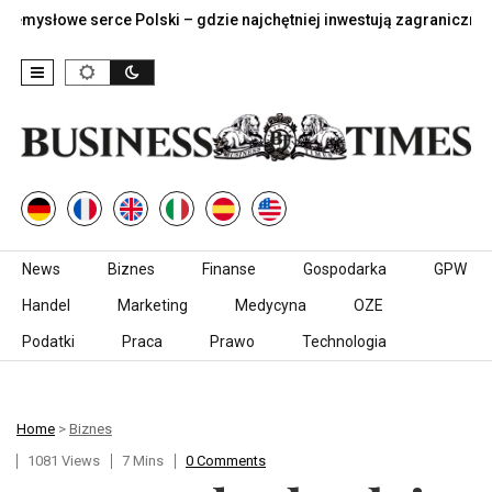
słowe serce Polski – gdzie najchętniej inwestują zagraniczne…
Skip to content
News
Biznes
Finanse
Gospodarka
GPW
Handel
Marketing
Medycyna
OZE
Podatki
Praca
Prawo
Technologia
Home
>
Biznes
1081 Views
7 Mins
0 Comments